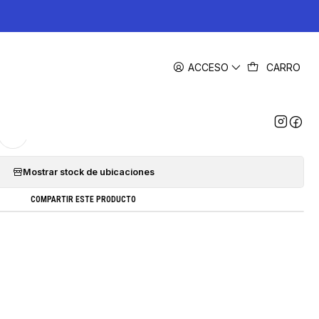
|
ACCESO
CARRO
ativo Toner Recarga Continuo Negro
2.500 páginas Compatible Hp
Agregar a la lista de favoritos
Mostrar stock de ubicaciones
COMPARTIR ESTE PRODUCTO