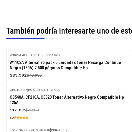
También podría interesarte uno de est
W1103A ALT PACK X 5
|
Print Class
-20%
W1103A Alternativo pack 5 unidades Toner Recarga Continuo
OFF
Negro (130A) 2.500 páginas Compatible Hp
$39.992
$49.990
CB540A Negro ALT
|
PRINT CLASS
-20%
CB540A, CF210A, CE320 Toner Alternativo Negro Compatible Hp
OFF
125A
$17.032
$21.290
5.0
TN2370/TN660 PACK X 10
|
PRINT CLASS