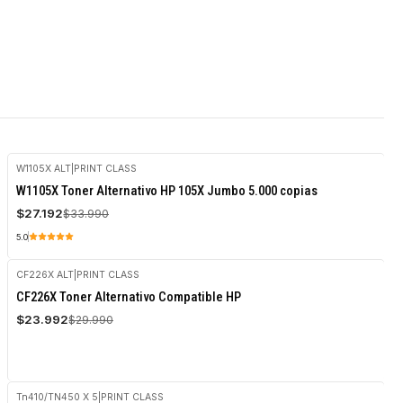
W1105X ALT
|
PRINT CLASS
-20%
W1105X Toner Alternativo HP 105X Jumbo 5.000 copias
OFF
$27.192
$33.990
5.0
CF226X ALT
|
PRINT CLASS
-20%
CF226X Toner Alternativo Compatible HP
OFF
$23.992
$29.990
Tn410/TN450 X 5
|
PRINT CLASS