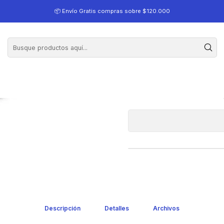
Continuo Negro (130A) 2.500 páginas Compatible Hp
📦 Envío Gratis compras sobre $120.000
W1103A Altern
(130A) 
Descripción
Detalles
Archivos