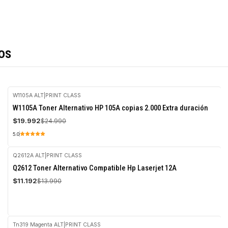
os
W1105A ALT
|
PRINT CLASS
-20%
W1105A Toner Alternativo HP 105A copias 2.000 Extra duración
OFF
$19.992
$24.990
5.0
Q2612A ALT
|
PRINT CLASS
-20%
Q2612 Toner Alternativo Compatible Hp Laserjet 12A
OFF
$11.192
$13.990
Tn319 Magenta ALT
|
PRINT CLASS