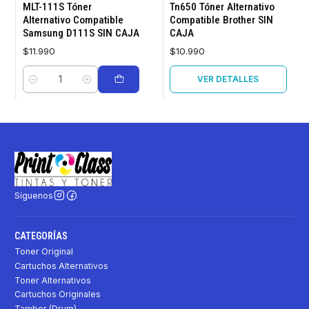
MLT-111S Tóner
Tn650 Tóner Alternativo
Alternativo Compatible
Compatible Brother SIN
Samsung D111S SIN CAJA
CAJA
$11.990
$10.990
VER DETALLES
Cantidad
Síguenos
CATEGORÍAS
Toner Original
Cartuchos Alternativos
Toner Alternativos
Cartuchos Originales
Tambor (Drum)