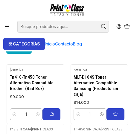
📦 Envío Gratis compras sobre $120.000
Inicio
Oferta Productos de segunda
Oferta Productos de segunda
CATEGORÍAS
Inicio
Contacto
Blog
FILTROS
|
generica
|
generica
Tn410-Tn450 Toner
MLT-D104S Toner
Alternativo Compatible
Alternativo Compatible
Brother (Bad Box)
Samsung (Producto sin
caja)
$9.000
$14.000
Cantidad
Cantidad
111S SIN CAJA
|
PRINT CLASS
Tn-650 SIN CAJA
|
PRINT CLASS
Agotado