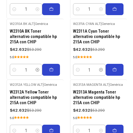
Cantidad
Cantidad
W2310A BK ALT
|
Genérica
W2311A CYAN ALT
|
Generica
-20%
-20%
W2310A BK Toner
W2311A Cyan Toner
OFF
OFF
alternativo compatible hp
alternativo compatible hp
215A con CHIP
215A con CHIP
$42.632
$42.632
$53.290
$53.290
5.0
5.0
Cantidad
Cantidad
W2312A YELLOW ALT
|
Genérica
W2313A MAGENTA ALT
|
Genérica
-20%
-20%
W2312A Yellow Toner
W2313A Magenta Toner
OFF
OFF
alternativo compatible hp
alternativo compatible hp
215A con CHIP
215A con CHIP
$42.632
$42.632
$53.290
$53.290
5.0
5.0