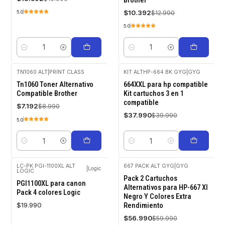
$10.392
$12.990
5.0
5.0
Cantidad
Cantidad
TN1060 ALT
|
PRINT CLASS
KIT ALTHP-664 BK GYG
|
GYG
-20%
-5%
Tn1060 Toner Alternativo
664XXL para hp compatible
OFF
OFF
Compatible Brother
Kit cartuchos 3 en 1
compatible
$7.192
$8.990
$37.990
$39.990
5.0
Cantidad
Cantidad
LC-PK PGI-1100XL ALT
667 PACK ALT GYG
|
GYG
|
Logic
LOGIC
Agotado
-5%
Pack 2 Cartuchos
OFF
PGI1100XL para canon
Alternativos para HP-667 Xl
Pack 4 colores Logic
Negro Y Colores Extra
$19.990
Rendimiento
$56.990
$59.990