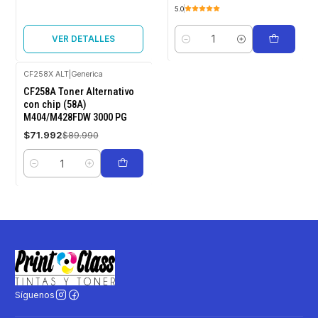
5.0
VER DETALLES
Cantidad
CF258X ALT
|
Generica
-20%
CF258A Toner Alternativo
OFF
con chip (58A)
M404/M428FDW 3000 PG
$71.992
$89.990
Cantidad
Síguenos