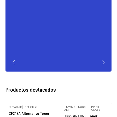
Productos destacados
CF248 alt
|
Print Class
TN2370-TN660
PRINT
|
ALT
CLASS
-20%
-20%
CF248A Alternativo Toner
OFF
OFF
TN2370-TN660 Toner