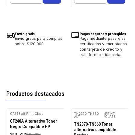
Cantidad
Cantidad
Envío gratis
Pagos seguros y protegidos
Envió gratis para compras
Paga mediante pasarelas
sobre $120.000
certificadas y encriptadas
con tarjeta de crédito y
transferencia bancaria.
Productos destacados
CF248 alt
|
Print Class
TN2370-TN660
PRINT
|
ALT
CLASS
-20%
-20%
CF248A Alternativo Toner
OFF
OFF
TN2370-TN660 Toner
Negro Compatible HP
alternativo compatible
$13.592
$16.990
Brother