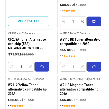
$56.990
$59.990
5.0
VER DETALLES
Cantidad
CF258X ALT
|
Generica
W2110A BK ALT
|
Genérica
-20%
-20%
CF258A Toner Alternativo
W2110 BK Toner alternativo
OFF
OFF
con chip (58A)
compatible hp 206A
M404/M428FDW 3000 PG
$55.992
$69.990
$71.992
$89.990
5.0
Cantidad
Cantidad
W2112 YELLOW ALT
|
Generica
W2113A MAGENTA ALT
|
Genérica
-20%
-20%
W2112 Yellow Toner
W2113 Magenta Toner
OFF
OFF
alternativo compatible hp
alternativo compatible hp
206A
206A
$55.992
$55.992
$69.990
$69.990
5.0
5.0