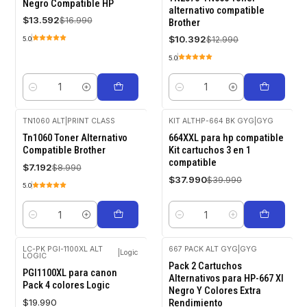
Negro Compatible HP
alternativo compatible
$13.592
$16.990
Brother
$10.392
$12.990
5.0
5.0
Cantidad
Cantidad
TN1060 ALT
|
PRINT CLASS
KIT ALTHP-664 BK GYG
|
GYG
-20%
-5%
Tn1060 Toner Alternativo
664XXL para hp compatible
OFF
OFF
Compatible Brother
Kit cartuchos 3 en 1
compatible
$7.192
$8.990
$37.990
$39.990
5.0
Cantidad
Cantidad
LC-PK PGI-1100XL ALT
667 PACK ALT GYG
|
GYG
|
Logic
LOGIC
Agotado
-5%
Pack 2 Cartuchos
OFF
PGI1100XL para canon
Alternativos para HP-667 Xl
Pack 4 colores Logic
Negro Y Colores Extra
$19.990
Rendimiento