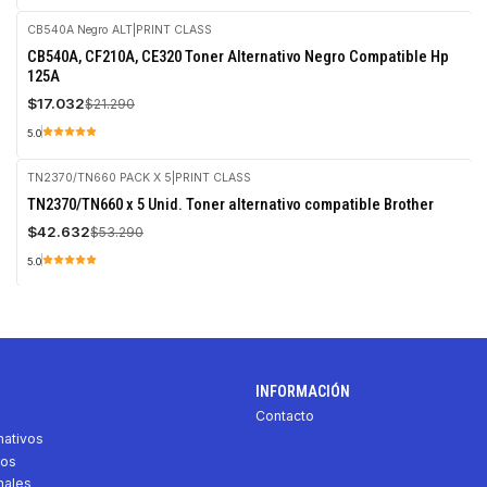
CB540A Negro ALT
|
PRINT CLASS
-20%
CB540A, CF210A, CE320 Toner Alternativo Negro Compatible Hp
OFF
125A
$17.032
$21.290
5.0
TN2370/TN660 PACK X 5
|
PRINT CLASS
-20%
TN2370/TN660 x 5 Unid. Toner alternativo compatible Brother
OFF
$42.632
$53.290
5.0
INFORMACIÓN
Contacto
nativos
vos
nales