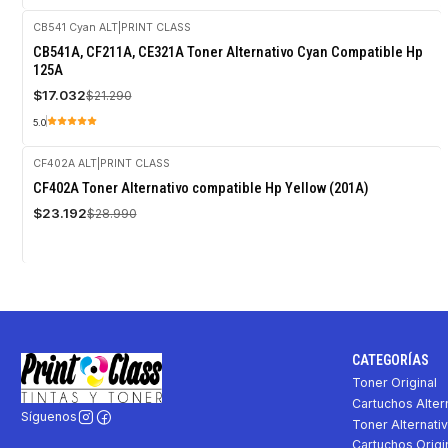
CB541 Cyan ALT
|
PRINT CLASS
-20%
CB541A, CF211A, CE321A Toner Alternativo Cyan Compatible Hp
OFF
125A
$17.032
$21.290
5.0
CF402A ALT
|
PRINT CLASS
-20%
CF402A Toner Alternativo compatible Hp Yellow (201A)
OFF
$23.192
$28.990
CATEGORÍAS
Toner Original
Cartuchos Alter
Síguenos
Toner Alternati
Cartuchos Origi