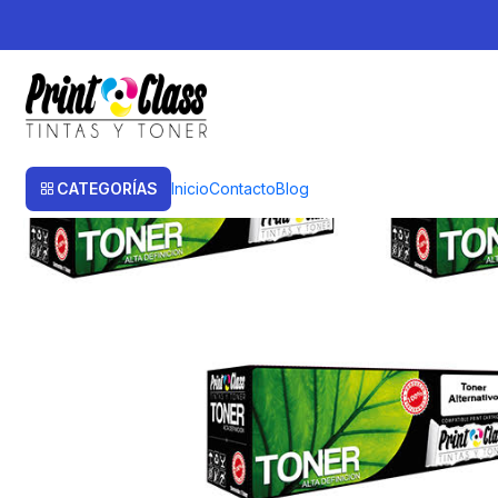
Inicio
Toner
Toner Alternativos
Ce285A-Cb435A-Cb436A x 5 Unid. P
CATEGORÍAS
Inicio
Contacto
Blog