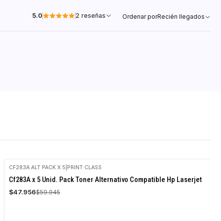
5.0
2 reseñas
Ordenar por
Recién llegados
CF283A ALT PACK X 5
|
PRINT CLASS
-20%
Cf283A x 5 Unid. Pack Toner Alternativo Compatible Hp Laserjet
OFF
$47.956
$59.945