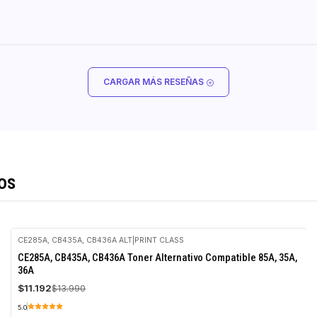
CARGAR MÁS RESEÑAS
os
CE285A, CB435A, CB436A ALT
|
PRINT CLASS
-20%
CE285A, CB435A, CB436A Toner Alternativo Compatible 85A, 35A,
OFF
36A
$11.192
$13.990
5.0