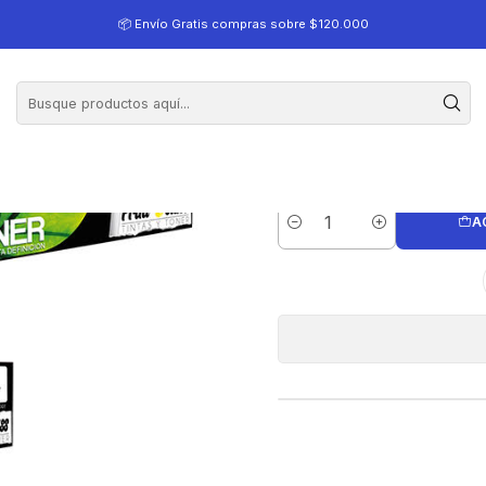
ack Toner Alternativo Compatible 85A
📦 Envío Gratis compras sobre $120.000
Ce285A-Cb43
Alt
A
Cantidad