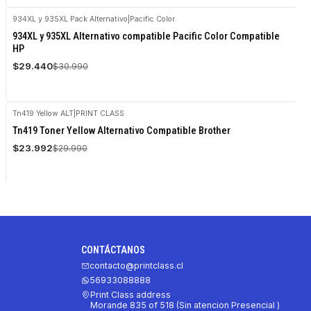
934XL y 935XL Pack Alternativo
|
Pacific Color
-5%
934XL y 935XL Alternativo compatible Pacific Color Compatible
OFF
HP
$29.440
$30.990
Tn419 Yellow ALT
|
PRINT CLASS
-20%
Tn419 Toner Yellow Alternativo Compatible Brother
OFF
$23.992
$29.990
CONTÁCTANOS
contacto@printclass.cl
56933088888
Print Class address
Morande 835 of 518 (Sin atencion Presencial )