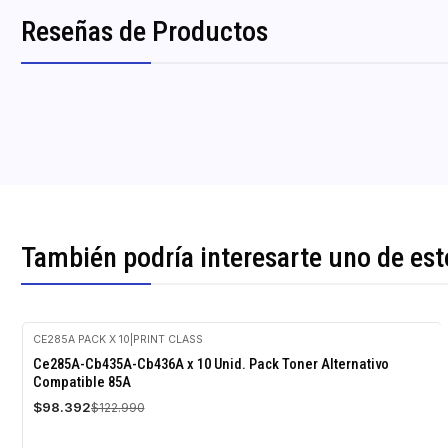
Reseñas de Productos
También podría interesarte uno de est
CE285A PACK X 10
|
PRINT CLASS
-20%
Ce285A-Cb435A-Cb436A x 10 Unid. Pack Toner Alternativo
OFF
Compatible 85A
$98.392
$122.990