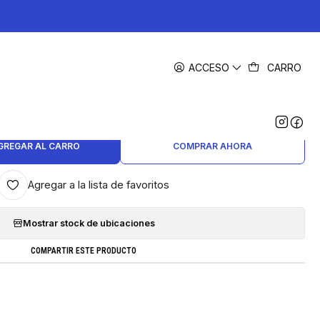
|
ACCESO
CARRO
5A-Cb436A x 5 Unid. Pack Toner
ernativo Compatible 85A
5.0
2 reseñas
GREGAR AL CARRO
COMPRAR AHORA
Agregar a la lista de favoritos
Mostrar stock de ubicaciones
COMPARTIR ESTE PRODUCTO