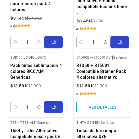
alternativo Premium
para recarga pack 4
compatible Ecotank linea
colores
L
$31.491
$34.990
$8.451
$9.390
4.9
4.8
Cantidad
Cantidad
SUB100 LOGIC
|
LOGIC
BTD60BK+BT5001 ALT
|
Generico
-10%
-10%
Pack tintas sublimación 4
BTD60 + BT5001
OFF
OFF
colores BK,C,Y,M
Compatible Brother Pack
Agotado
Genericas
4 colores alternativo
$12.591
$12.591
$13.990
$13.990
5.0
VER DETALLES
Cantidad
T554-T555 ALT
|
Generica
TINTA GEN BK
|
Genérica
-10%
-10%
T554 y T555 Alternativo
Tintas de litro negra
OFF
OFF
compatible epson pack 6
alternativa DYE