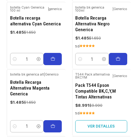
botella Cyan Generica
botella bk generica
|
generica
|
Generico
100 ml
100ml
-10%
-10%
OFF
OFF
Botella recarga
Botella Recarga
alternativa Cyan Generica
Alternativa Negro
Generica
$1.485
$1.650
$1.485
$1.650
5.0
Cantidad
Cantidad
botella bk generica alt
|
Generico
T544 Pack alternativa
|
Generico
BKCYM
-10%
-10%
Botella Recarga
OFF
OFF
Pack T544 Epson
Alternativa Magenta
Compatible BK,C,Y,M
Agotado
Generica
Tintas Alternativas
$1.485
$1.650
$8.991
$9.990
5.0
VER DETALLES
Cantidad