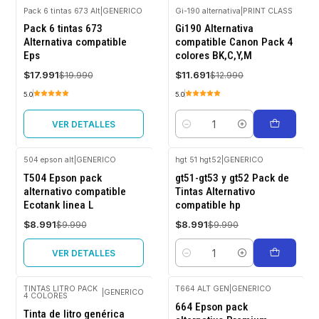
Pack 6 tintas 673 Alt
|
GENERICO
Gi-190 alternativa
|
PRINT CLASS
-10%
-10%
Pack 6 tintas 673
Gi190 Alternativa
OFF
OFF
Alternativa compatible
compatible Canon Pack 4
Agotado
Eps
colores BK,C,Y,M
$17.991
$11.691
$19.990
$12.990
5.0
5.0
VER DETALLES
Cantidad
504 epson alt
|
GENERICO
hgt 51 hgt52
|
GENERICO
-10%
-10%
T504 Epson pack
gt51-gt53 y gt52 Pack de
OFF
OFF
alternativo compatible
Tintas Alternativo
Agotado
Ecotank linea L
compatible hp
$8.991
$8.991
$9.990
$9.990
VER DETALLES
Cantidad
TINTAS LITRO PACK
T664 ALT GEN
|
GENERICO
|
GENERICO
4 COLORES
-10%
-10%
664 Epson pack
OFF
OFF
Tinta de litro genérica