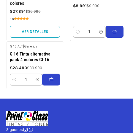
Agotado
colores
$8.991
$9.990
$27.891
$30.990
5.0
VER DETALLES
Cantidad
GI16 ALT
|
Genérica
-29%
GI16 Tinta alternativa
OFF
pack 4 colores GI-16
$28.490
$39.990
Cantidad
Síguenos