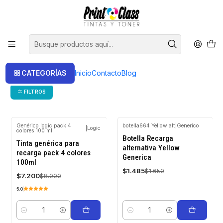
📦 Envío Gratis compras sobre $120.000
Inicio
Tintas
Tintas Alternativas
Tintas Alternativas
CATEGORÍAS
Inicio
Contacto
Blog
Tintas Alternativas
FILTROS
Genérico logic pack 4
botella664 Yellow alt
|
Generico
|
Logic
colores 100 ml
-10%
-10%
Botella Recarga
OFF
OFF
Tinta genérica para
alternativa Yellow
recarga pack 4 colores
Generica
100ml
$1.485
$1.650
$7.200
$8.000
5.0
Cantidad
Cantidad