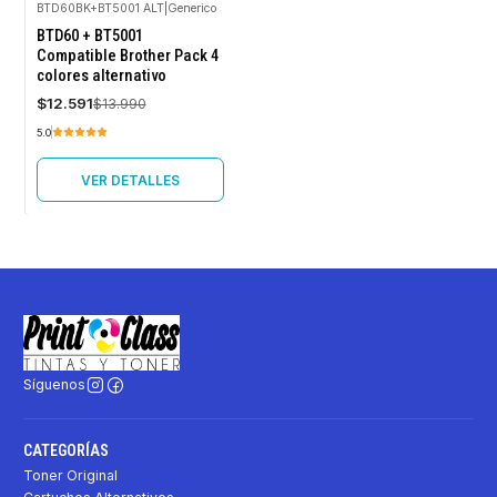
BTD60BK+BT5001 ALT
|
Generico
-10%
BTD60 + BT5001
OFF
Compatible Brother Pack 4
colores alternativo
Agotado
$12.591
$13.990
5.0
VER DETALLES
Síguenos
CATEGORÍAS
Toner Original