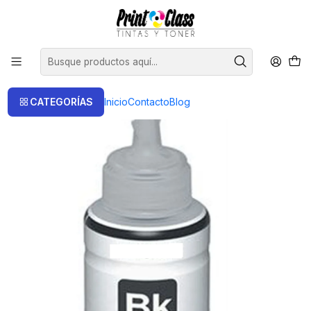
📦 Envío Gratis compras sobre $120.000
Inicio
Tintas
Tintas Alternativas
Botella Recarga Alternativa Negro Generica
CATEGORÍAS
Inicio
Contacto
Blog