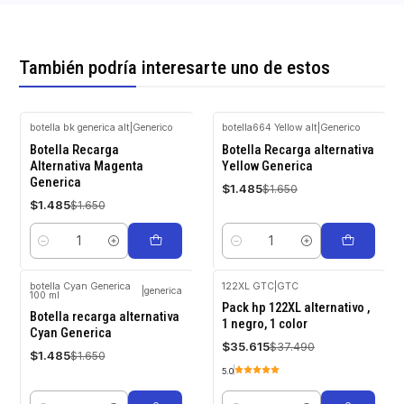
También podría interesarte uno de estos
botella bk generica alt
|
Generico
botella664 Yellow alt
|
Generico
-10%
-10%
Botella Recarga
Botella Recarga alternativa
OFF
OFF
Alternativa Magenta
Yellow Generica
Generica
$1.485
$1.650
$1.485
$1.650
Cantidad
Cantidad
botella Cyan Generica
122XL GTC
|
GTC
|
generica
100 ml
-10%
-5%
Pack hp 122XL alternativo ,
OFF
OFF
Botella recarga alternativa
1 negro, 1 color
Cyan Generica
$35.615
$37.490
$1.485
$1.650
5.0