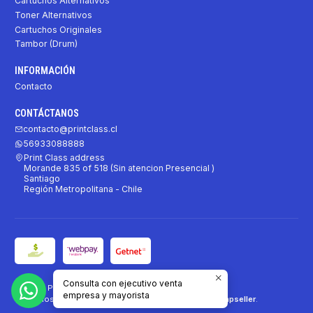
Cartuchos Alternativos
Toner Alternativos
Cartuchos Originales
Tambor (Drum)
INFORMACIÓN
Contacto
CONTÁCTANOS
contacto@printclass.cl
56933088888
Print Class address
Morande 835 of 518 (Sin atencion Presencial )
Santiago
Región Metropolitana - Chile
Consulta con ejecutivo venta
2026 Print Class.
empresa y mayorista
Todos los derechos reservados.
Desarrollado por Jumpseller
.