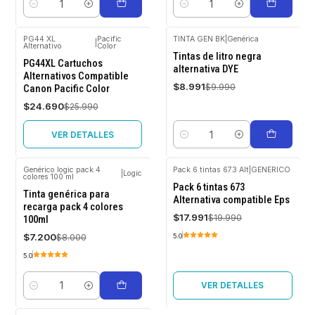
Cantidad
Cantidad
PG44 XL
Pacific
TINTA GEN BK
|
Genérica
|
Alternativo
Color
-5%
-10%
Tintas de litro negra
OFF
OFF
PG44XL Cartuchos
alternativa DYE
Alternativos Compatible
Agotado
$8.991
$9.990
Canon Pacific Color
$24.690
$25.990
VER DETALLES
Cantidad
Genérico logic pack 4
Pack 6 tintas 673 Alt
|
GENERICO
|
Logic
colores 100 ml
-10%
-10%
Pack 6 tintas 673
OFF
OFF
Tinta genérica para
Alternativa compatible Eps
recarga pack 4 colores
Agotado
$17.991
$19.990
100ml
$7.200
$8.000
5.0
5.0
VER DETALLES
Cantidad