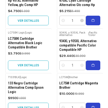
hp 951XL Alternativo
670XL Cyan Cartridge
OFF
OFF
Yellow, gtc Comp HP
Alternativo Gtc comp Hp
Agotado
$4.750
$5.215
$5.000
$5.490
VER DETALLES
Cantidad
LC75BK Logic
|
Logic
934XL y 935XL Pack
Pacific
|
Alternativo
Color
-5%
-5%
LC75BK Cartridge
OFF
OFF
934XL y 935XL Alternativo
Alternativo Black Logic
compatible Pacific Color
Compatible Brother
Agotado
Compatible HP
$3.790
$3.990
$29.440
$30.990
VER DETALLES
Cantidad
T1331BLK
|
Logic
LC75M
|
Brother
-5%
-50%
133 Negro Cartridge
LC75M Cartridge Magenta
OFF
OFF
Alternativa Comp Epson
Brother
Logic
Agotado
$10.000
$19.990
$950
$1.000
VER DETALLES