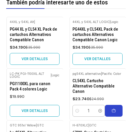
También podría interesarte uno de estos
44XL y 54XL Alt
|
44XL y 54XL ALT LOGIC
|
Logic
-5%
-5%
PG44 XL y CL54 XL Pack de
PG44XL y CL54XL Pack de
OFF
OFF
cartuchos Alternativos
cartuchos Alternativos
Compatible Canon
Compatible Canon Logic
Agotado
Agotado
$34.190
$34.190
$35.990
$35.990
VER DETALLES
VER DETALLES
LC-PK PGI-1100XL ALT
pg54XL alternativo
|
Pacific Color
|
Logic
LOGIC
Agotado
-5%
CL54XL Cartucho
OFF
PGI1100XL para canon
Alternativo Compatible
Pack 4 colores Logic
Canon
$19.990
$23.740
$24.990
VER DETALLES
Cantidad
GTC 951xl Yellow
|
GTC
H-670XLC
|
GTC
-5%
-5%