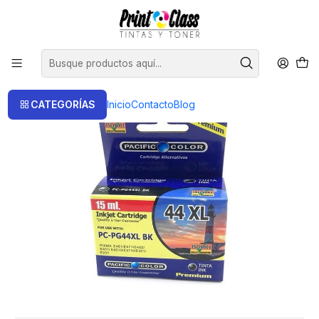
📦 Envío Gratis compras sobre $120.000
Inicio
Cartuchos
Cartuchos Alternativos
PG44XL Cartuchos Alternativos Compatible Canon Pacific Color
CATEGORÍAS
Inicio
Contacto
Blog