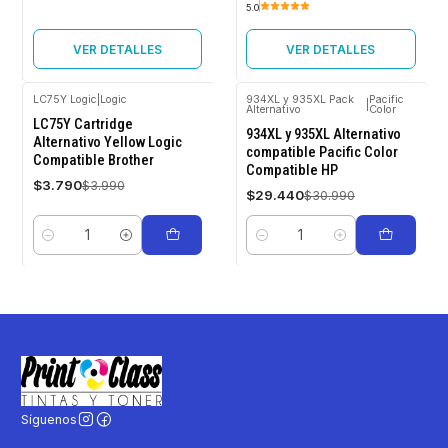
5.0
VER DETALLES
VER DETALLES
LC75Y Logic
|
Logic
934XL y 935XL Pack
Pacific
|
Alternativo
Color
-5%
-5%
LC75Y Cartridge
OFF
OFF
934XL y 935XL Alternativo
Alternativo Yellow Logic
compatible Pacific Color
Compatible Brother
Compatible HP
$3.790
$3.990
$29.440
$30.990
Cantidad
Cantidad
Síguenos