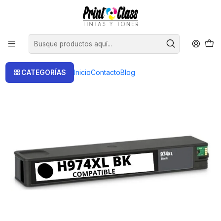
📦 Envío Gratis compras sobre $120.000
Inicio
Cartuchos
Cartuchos Alternativos
974XL Cartucho Alternativo compatible hp Negro 225 ml Extra
duración
CATEGORÍAS
Inicio
Contacto
Blog