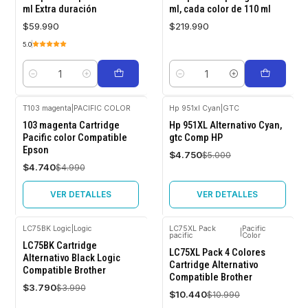
ml Extra duración
ml, cada color de 110 ml
$59.990
$219.990
5.0
Cantidad
Cantidad
T103 magenta
|
PACIFIC COLOR
Hp 951xl Cyan
|
GTC
-5%
-5%
103 magenta Cartridge
Hp 951XL Alternativo Cyan,
OFF
OFF
Pacific color Compatible
gtc Comp HP
Epson
Agotado
Agotado
$4.750
$5.000
$4.740
$4.990
VER DETALLES
VER DETALLES
LC75BK Logic
|
Logic
LC75XL Pack
Pacific
|
pacific
Color
-5%
-5%
LC75BK Cartridge
OFF
OFF
LC75XL Pack 4 Colores
Alternativo Black Logic
Cartridge Alternativo
Compatible Brother
Agotado
Agotado
Compatible Brother
$3.790
$3.990
$10.440
$10.990