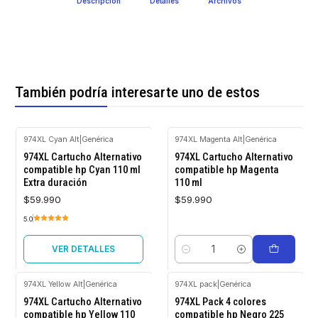
Descripción
Detalles
Archivos
También podría interesarte uno de estos
974XL Cyan Alt
|
Genérica
974XL Magenta Alt
|
Genérica
Agotado
974XL Cartucho Alternativo
974XL Cartucho Alternativo
compatible hp Cyan 110 ml
compatible hp Magenta
Extra duración
110 ml
$59.990
$59.990
5.0
VER DETALLES
Cantidad
974XL Yellow Alt
|
Genérica
974XL pack
|
Genérica
974XL Cartucho Alternativo
974XL Pack 4 colores
compatible hp Yellow 110
compatible hp Negro 225