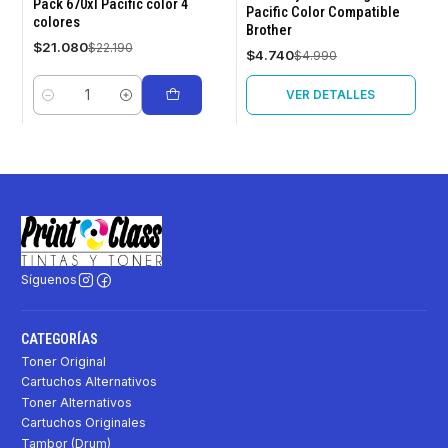
Pack 670xl Pacific color 4
Pacific Color Compatible
colores
Brother
Agotado
$21.080
$22.190
$4.740
$4.990
VER DETALLES
Cantidad
Síguenos
CATEGORÍAS
Toner Original
Cartuchos Alternativos
Toner Alternativos
Cartuchos Originales
Tambor (Drum)