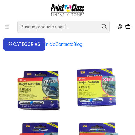
📦 Envío Gratis compras sobre $120.000
Inicio
Cartuchos
Cartuchos Alternativos
932-933 XL Compatible Hp Pack 4 colores Pacific Color
CATEGORÍAS
Inicio
Contacto
Blog