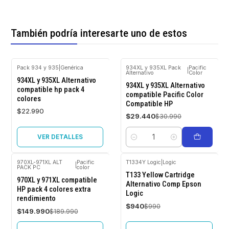
También podría interesarte uno de estos
Pack 934 y 935
|
Genérica
934XL y 935XL Pack
Pacific
|
Alternativo
Color
Agotado
-5%
934XL y 935XL Alternativo
OFF
934XL y 935XL Alternativo
compatible hp pack 4
compatible Pacific Color
colores
Compatible HP
$22.990
$29.440
$30.990
VER DETALLES
Cantidad
970XL-971XL ALT
Pacific
T1334Y Logic
|
Logic
|
PACK PC
color
-21%
-5%
T133 Yellow Cartridge
OFF
OFF
970XL y 971XL compatible
Alternativo Comp Epson
HP pack 4 colores extra
Logic
Agotado
Agotado
rendimiento
$940
$990
$149.990
$189.990