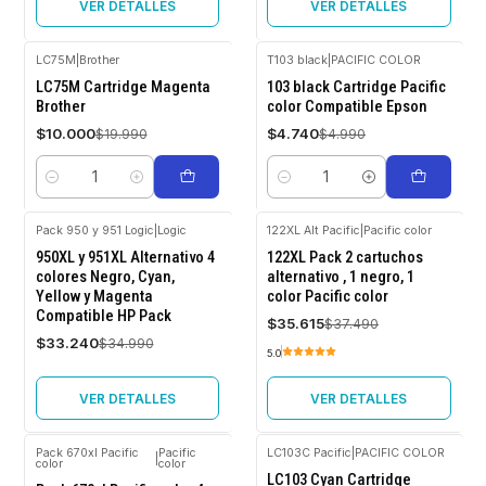
VER DETALLES
VER DETALLES
LC75M
|
Brother
T103 black
|
PACIFIC COLOR
-50%
-5%
LC75M Cartridge Magenta
103 black Cartridge Pacific
OFF
OFF
Brother
color Compatible Epson
$10.000
$4.740
$19.990
$4.990
Cantidad
Cantidad
Pack 950 y 951 Logic
|
Logic
122XL Alt Pacific
|
Pacific color
-5%
-5%
950XL y 951XL Alternativo 4
122XL Pack 2 cartuchos
OFF
OFF
colores Negro, Cyan,
alternativo , 1 negro, 1
Yellow y Magenta
color Pacific color
Agotado
Agotado
Compatible HP Pack
$35.615
$37.490
$33.240
$34.990
5.0
VER DETALLES
VER DETALLES
Pack 670xl Pacific
Pacific
LC103C Pacific
|
PACIFIC COLOR
|
color
color
-5%
-5%
LC103 Cyan Cartridge
OFF
OFF