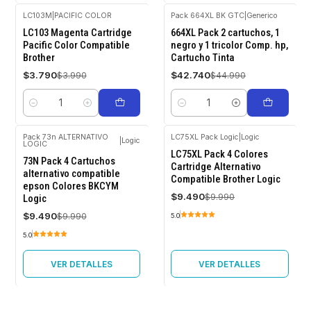
LC103M
|
PACIFIC COLOR
Pack 664XL BK GTC
|
Generico
-5%
-5%
LC103 Magenta Cartridge
664XL Pack 2 cartuchos, 1
OFF
OFF
Pacific Color Compatible
negro y 1 tricolor Comp. hp,
Brother
Cartucho Tinta
$3.790
$42.740
$3.990
$44.990
Cantidad
Cantidad
Pack 73n ALTERNATIVO
LC75XL Pack Logic
|
Logic
|
Logic
LOGIC
-5%
-5%
LC75XL Pack 4 Colores
OFF
OFF
73N Pack 4 Cartuchos
Cartridge Alternativo
alternativo compatible
Compatible Brother Logic
Agotado
Agotado
epson Colores BKCYM
$9.490
$9.990
Logic
$9.490
$9.990
5.0
5.0
VER DETALLES
VER DETALLES