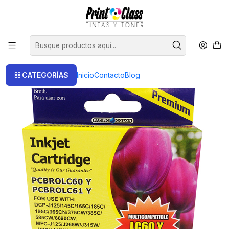
📦 Envío Gratis compras sobre $120.000
Inicio
Cartuchos
Cartuchos Alternativos
LC60/LC61 Yellow Cartridge Pacific Color
CATEGORÍAS
Inicio
Contacto
Blog