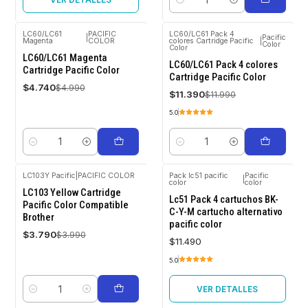
Cantidad
LC60/LC61
PACIFIC
LC60/LC61 Pack 4
|
Pacific
Magenta
COLOR
colores Cartridge Pacific
|
Color
Color
-5%
-5%
OFF
OFF
LC60/LC61 Magenta
LC60/LC61 Pack 4 colores
Cartridge Pacific Color
Cartridge Pacific Color
$4.740
$4.990
$11.390
$11.990
5.0
Cantidad
Cantidad
LC103Y Pacific
|
PACIFIC COLOR
Pack lc51 pacific
Pacific
|
color
color
Agotado
-5%
LC103 Yellow Cartridge
OFF
Lc51 Pack 4 cartuchos BK-
Pacific Color Compatible
C-Y-M cartucho alternativo
Brother
pacific color
$3.790
$3.990
$11.490
5.0
VER DETALLES
Cantidad