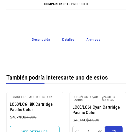
COMPARTIR ESTE PRODUCTO
Descripción
Detalles
Archivos
También podría interesarte uno de estos
LC60/LC61
|
PACIFIC COLOR
LC60/LC61 Cyan
PACIFIC
|
Pacific
COLOR
-5%
-5%
LC60/LC61 BK Cartridge
OFF
OFF
LC60/LC61 Cyan Cartridge
Pacific Color
Pacific Color
Agotado
$4.740
$4.990
$4.740
$4.990
VER DETALLES