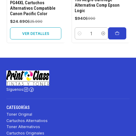
OFF
OFF
PG44XL Cartuchos
Alternativa Comp Epson
Alternativos Compatible
Logic
Agotado
Canon Pacific Color
$940
$990
$24.690
$25.990
VER DETALLES
Cantidad
Síguenos
CATEGORÍAS
Toner Original
Cartuchos Alternativos
Toner Alternativos
Cartuchos Originales