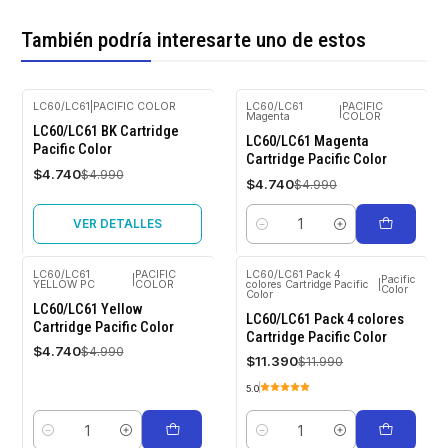
También podría interesarte uno de estos
LC60/LC61
|
PACIFIC COLOR
LC60/LC61
PACIFIC
|
Magenta
COLOR
-5%
-5%
LC60/LC61 BK Cartridge
OFF
OFF
LC60/LC61 Magenta
Pacific Color
Cartridge Pacific Color
Agotado
$4.740
$4.990
$4.740
$4.990
VER DETALLES
Cantidad
LC60/LC61
PACIFIC
LC60/LC61 Pack 4
|
Pacific
YELLOW PC
COLOR
colores Cartridge Pacific
|
Color
Color
-5%
-5%
OFF
OFF
LC60/LC61 Yellow
LC60/LC61 Pack 4 colores
Cartridge Pacific Color
Cartridge Pacific Color
$4.740
$4.990
$11.390
$11.990
5.0
Cantidad
Cantidad