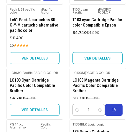
Pack lc51 pacific
Pacific
T103 cyan
PACIFIC
|
|
color
color
Pacific
COLOR
Agotado
-5%
OFF
Lc51 Pack 4 cartuchos BK-
T103 cyan Cartridge Pacific
C-Y-M cartucho alternativo
color Compatible Epson
Agotado
pacific color
$4.740
$4.990
$11.490
5.0
VER DETALLES
VER DETALLES
LC103C Pacific
|
PACIFIC COLOR
LC103M
|
PACIFIC COLOR
-5%
-5%
LC103 Cyan Cartridge
LC103 Magenta Cartridge
OFF
OFF
Pacific Color Compatible
Pacific Color Compatible
Brother
Brother
Agotado
$4.740
$3.790
$4.990
$3.990
VER DETALLES
Cantidad
PG44 XL
Pacific
T1351BLK Logic
|
Logic
|
Alternativo
Color
-5%
-5%
135 Negro Cartridge