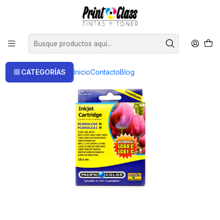
📦 Envío Gratis compras sobre $120.000
Inicio
Cartuchos
Cartuchos Alternativos
LC60/LC61 Cyan Cartridge Pacific Color
CATEGORÍAS
Inicio
Contacto
Blog