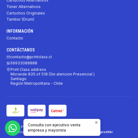
Cartuchos Alternativos
Toner Alternativos
Cartuchos Originales
Tambor (Drum)
INFORMACIÓN
Contacto
CONTÁCTANOS
contacto@printclass.cl
56933088888
Print Class address
Morande 835 of 518 (Sin atencion Presencial )
Santiago
Región Metropolitana - Chile
Consulta con ejecutivo venta
2026 Print Class.
empresa y mayorista
Todos los derechos reservados.
Desarrollado por Jumpseller
.