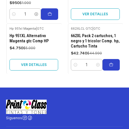
$950
$1.000
VER DETALLES
Cantidad
Hp 951xl Magenta
|
GTC
662XLCL GTC
|
GTC
-5%
-5%
Hp 951XL Alternativo
662XL Pack 2 cartuchos, 1
OFF
OFF
Magenta gtc Comp HP
negro y 1 tricolor Comp. hp,
Cartucho Tinta
Agotado
$4.750
$5.000
$42.740
$44.990
VER DETALLES
Cantidad
Síguenos