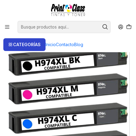
📦 Envío Gratis compras sobre $120.000
Inicio
Cartuchos
Cartuchos Alternativos
974XL Pack 4 colores compatible hp Negro 225 ml, cada color de
110 ml
CATEGORÍAS
Inicio
Contacto
Blog