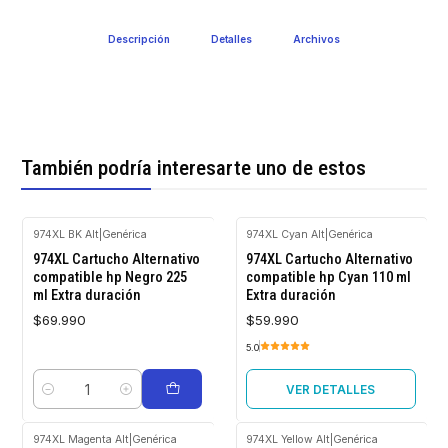
Descripción
Detalles
Archivos
También podría interesarte uno de estos
974XL BK Alt
|
Genérica
974XL Cyan Alt
|
Genérica
Agotado
974XL Cartucho Alternativo
974XL Cartucho Alternativo
compatible hp Negro 225
compatible hp Cyan 110 ml
ml Extra duración
Extra duración
$69.990
$59.990
5.0
VER DETALLES
Cantidad
974XL Magenta Alt
|
Genérica
974XL Yellow Alt
|
Genérica