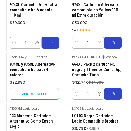
974XL Cartucho Alternativo
974XL Cartucho Alternativo
compatible hp Magenta
compatible hp Yellow 110
110 ml
ml Extra duración
$59.990
$59.990
5.0
Cantidad
Cantidad
Pack 934 y 935
|
Genérica
Pack 664XL BK GTC
|
Generico
Agotado
-5%
934XL y 935XL Alternativo
664XL Pack 2 cartuchos, 1
OFF
compatible hp pack 4
negro y 1 tricolor Comp. hp,
colores
Cartucho Tinta
$22.990
$42.740
$44.990
VER DETALLES
Cantidad
T1333M Logic
|
Logic
LC103 bk Logic
|
Logic
-5%
-5%
133 Magenta Cartridge
LC103 Negro Cartridge
OFF
OFF
Alternativo Comp Epson
Logic Compatible Brother
Logic
Agotado
$3.790
$3.990