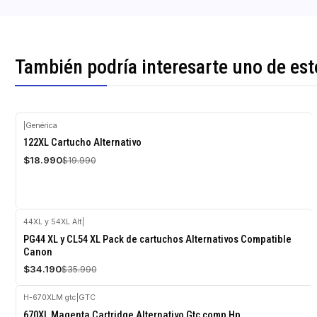
También podría interesarte uno de est
|
Genérica
-5%
122XL Cartucho Alternativo
OFF
$18.990
$19.990
44XL y 54XL Alt
|
-5%
PG44 XL y CL54 XL Pack de cartuchos Alternativos Compatible
OFF
Canon
Agotado
$34.190
$35.990
H-670XLM gtc
|
GTC
-5%
670XL Magenta Cartridge Alternativo Gtc comp Hp