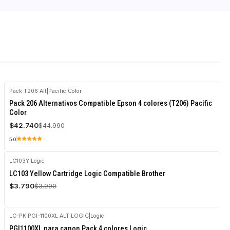
Pack T206 Alt
|
Pacific Color
-5%
Pack 206 Alternativos Compatible Epson 4 colores (T206) Pacific
OFF
Color
$42.740
$44.990
5.0
LC103Y
|
Logic
-5%
LC103 Yellow Cartridge Logic Compatible Brother
OFF
$3.790
$3.990
LC-PK PGI-1100XL ALT LOGIC
|
Logic
Agotado
PGI1100XL para canon Pack 4 colores Logic