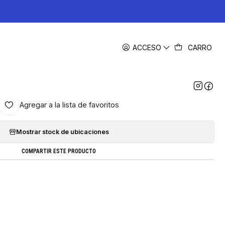
|
ACCESO
CARRO
rtuchos alternativo , 1 negro, 1 color
Pacific color
5.0
2 reseñas
Agregar a la lista de favoritos
Mostrar stock de ubicaciones
COMPARTIR ESTE PRODUCTO