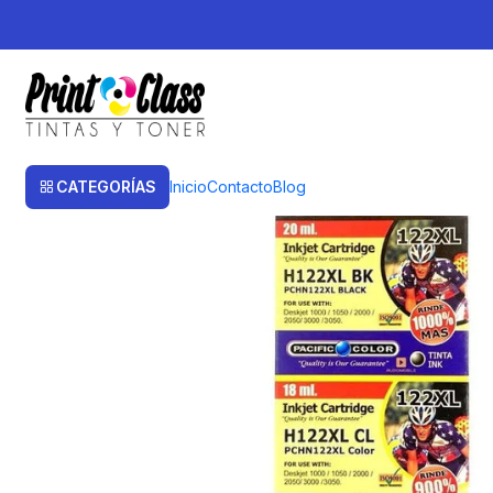
Inicio
Cartuchos
Cartuchos Alternativos
122XL Pack 2 cartuchos altern
CATEGORÍAS
Inicio
Contacto
Blog