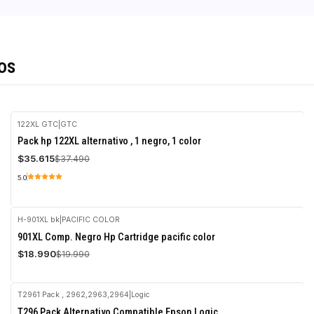
os
122XL GTC
|
GTC
-5%
Pack hp 122XL alternativo , 1 negro, 1 color
OFF
$35.615
$37.490
5.0
H-901XL bk
|
PACIFIC COLOR
-5%
901XL Comp. Negro Hp Cartridge pacific color
OFF
$18.990
$19.990
T2961 Pack , 2962,2963,2964
|
Logic
-5%
T296 Pack Alternativo Compatible Epson Logic