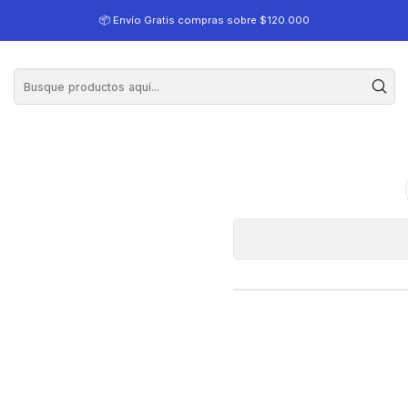
ativo , 1 negro, 1 color Pacific color
📦 Envío Gratis compras sobre $120.000
122XL Pack 2 ca