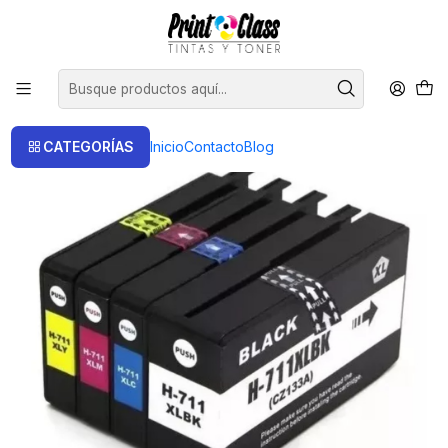
📦 Envío Gratis compras sobre $120.000
Inicio
Cartuchos
Cartuchos Alternativos
711XL compatible con hp Pack 4 colores, ultra rendimiento
CATEGORÍAS
Inicio
Contacto
Blog