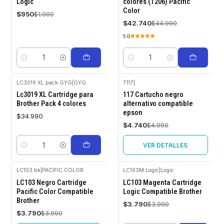
Logic
colores (T206) Pacific
Color
$950
$1.000
$42.740
$44.990
5.0
Cantidad
Cantidad
LC3019 XL pack GYG
|
GYG
T117
|
-5%
Lc3019 XL Cartridge para
117 Cartucho negro
OFF
Brother Pack 4 colores
alternativo compatible
epson
Agotado
$34.990
$4.740
$4.990
VER DETALLES
Cantidad
LC103 bk
|
PACIFIC COLOR
LC103M Logic
|
Logic
-5%
-5%
LC103 Negro Cartridge
LC103 Magenta Cartridge
OFF
OFF
Pacific Color Compatible
Logic Compatible Brother
Brother
Agotado
$3.790
$3.990
$3.790
$3.990