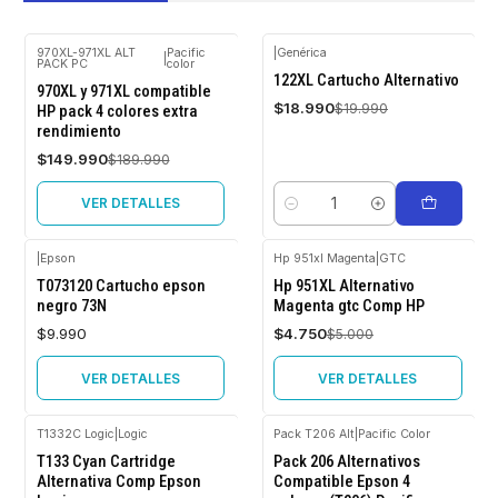
970XL-971XL ALT
Pacific
|
Genérica
|
PACK PC
color
-21%
-5%
122XL Cartucho Alternativo
OFF
OFF
970XL y 971XL compatible
$18.990
$19.990
HP pack 4 colores extra
Agotado
rendimiento
$149.990
$189.990
VER DETALLES
Cantidad
|
Epson
Hp 951xl Magenta
|
GTC
Agotado
-5%
T073120 Cartucho epson
Hp 951XL Alternativo
OFF
negro 73N
Magenta gtc Comp HP
Agotado
$9.990
$4.750
$5.000
VER DETALLES
VER DETALLES
T1332C Logic
|
Logic
Pack T206 Alt
|
Pacific Color
-5%
-5%
T133 Cyan Cartridge
Pack 206 Alternativos
OFF
OFF
Alternativa Comp Epson
Compatible Epson 4