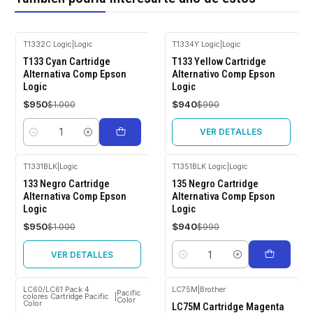
T1332C Logic
|
Logic
T1334Y Logic
|
Logic
-5%
-5%
T133 Cyan Cartridge
T133 Yellow Cartridge
OFF
OFF
Alternativa Comp Epson
Alternativo Comp Epson
Logic
Logic
Agotado
$950
$940
$1.000
$990
VER DETALLES
Cantidad
T1331BLK
|
Logic
T1351BLK Logic
|
Logic
-5%
-5%
133 Negro Cartridge
135 Negro Cartridge
OFF
OFF
Alternativa Comp Epson
Alternativa Comp Epson
Logic
Logic
Agotado
$950
$940
$1.000
$990
VER DETALLES
Cantidad
LC60/LC61 Pack 4
LC75M
|
Brother
Pacific
colores Cartridge Pacific
|
Color
Color
-5%
-50%
LC75M Cartridge Magenta
OFF
OFF