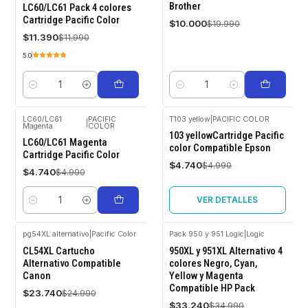
Brother
LC60/LC61 Pack 4 colores
Cartridge Pacific Color
$10.000
$19.990
$11.390
$11.990
5.0
Cantidad
Cantidad
LC60/LC61
PACIFIC
T103 yellow
|
PACIFIC COLOR
|
Magenta
COLOR
-5%
-5%
103 yellowCartridge Pacific
OFF
OFF
LC60/LC61 Magenta
color Compatible Epson
Cartridge Pacific Color
Agotado
$4.740
$4.990
$4.740
$4.990
VER DETALLES
Cantidad
pg54XL alternativo
|
Pacific Color
Pack 950 y 951 Logic
|
Logic
-5%
-5%
CL54XL Cartucho
950XL y 951XL Alternativo 4
OFF
OFF
Alternativo Compatible
colores Negro, Cyan,
Canon
Yellow y Magenta
Agotado
Compatible HP Pack
$23.740
$24.990
$33.240
$34.990