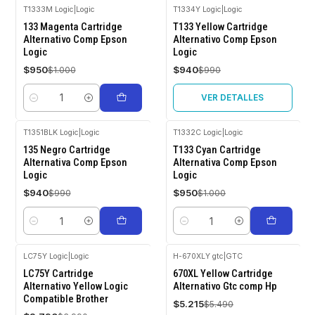
T1333M Logic
|
Logic
T1334Y Logic
|
Logic
-5%
-5%
133 Magenta Cartridge
T133 Yellow Cartridge
OFF
OFF
Alternativo Comp Epson
Alternativo Comp Epson
Logic
Logic
Agotado
$950
$940
$1.000
$990
VER DETALLES
Cantidad
T1351BLK Logic
|
Logic
T1332C Logic
|
Logic
-5%
-5%
135 Negro Cartridge
T133 Cyan Cartridge
OFF
OFF
Alternativa Comp Epson
Alternativa Comp Epson
Logic
Logic
$940
$950
$990
$1.000
Cantidad
Cantidad
LC75Y Logic
|
Logic
H-670XLY gtc
|
GTC
-5%
-5%
LC75Y Cartridge
670XL Yellow Cartridge
OFF
OFF
Alternativo Yellow Logic
Alternativo Gtc comp Hp
Compatible Brother
$5.215
$5.490