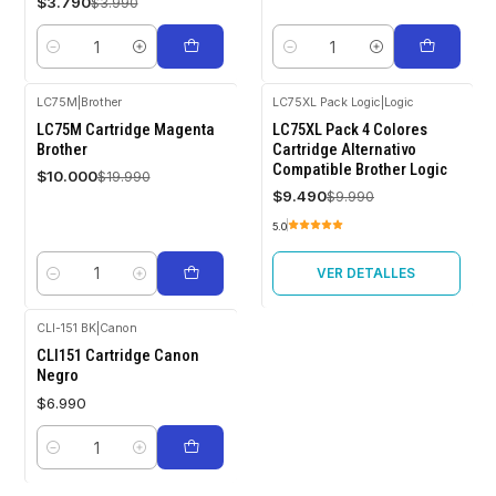
$3.790
$3.990
Cantidad
Cantidad
LC75M
|
Brother
LC75XL Pack Logic
|
Logic
-50%
-5%
LC75M Cartridge Magenta
LC75XL Pack 4 Colores
OFF
OFF
Brother
Cartridge Alternativo
Compatible Brother Logic
Agotado
$10.000
$19.990
$9.490
$9.990
5.0
VER DETALLES
Cantidad
CLI-151 BK
|
Canon
CLI151 Cartridge Canon
Negro
$6.990
Cantidad