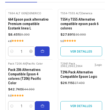
T664 ALT GEN
|
GENERICO
T554-T555 ALT
|
Generica
-10%
-10%
664 Epson pack alternativo
T554 y T555 Alternativo
OFF
OFF
Premium compatible
compatible epson pack 6
Ecotank linea L
colores
Agotado
$8.451
$27.891
$9.390
$30.990
4.8
5.0
VER DETALLES
Cantidad
Pack T206 Alt
|
Pacific Color
T2961 Pack ,
|
Logic
2962,2963,2964
-5%
-5%
Pack 206 Alternativos
OFF
OFF
T296 Pack Alternativo
Compatible Epson 4
Compatible Epson Logic
colores (T206) Pacific
Agotado
$26.115
Color
$27.490
$42.740
$44.990
5.0
VER DETALLES
Cantidad