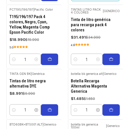
PCT195/196/197
|
Pacific Color
TINTAS LITRO PACK
|
GENERICO
4 COLORES
-5%
-10%
T195/196/197 Pack 4
OFF
OFF
Tinta de litro genérica
colores, Negro, Cyan,
para recarga pack 4
Yellow, Magenta Comp
colores
Epson Pacific Color
$31.491
$34.990
$18.990
$19.990
4.9
5.0
Cantidad
Cantidad
TINTA GEN BK
|
Genérica
botella bk generica alt
|
Generico
-10%
-10%
Tintas de litro negra
Botella Recarga
OFF
OFF
alternativa DYE
Alternativa Magenta
Generica
$8.991
$9.990
$1.485
$1.650
Cantidad
Cantidad
BTD60BK+BT5001 ALT
|
Generico
botella bk generica
|
Generico
100ml