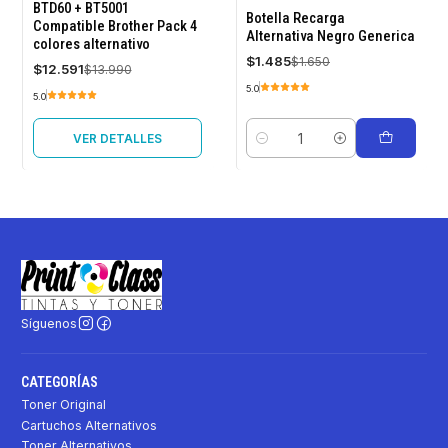
-10%
-10%
BTD60 + BT5001
OFF
OFF
Botella Recarga
Compatible Brother Pack 4
Alternativa Negro Generica
colores alternativo
Agotado
$1.485
$1.650
$12.591
$13.990
5.0
5.0
VER DETALLES
Cantidad
Síguenos
CATEGORÍAS
Toner Original
Cartuchos Alternativos
Toner Alternativos