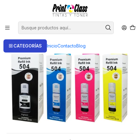
📦 Envío Gratis compras sobre $120.000
Inicio
Tintas
Tintas Alternativas
T504 Epson pack alternativo compatible Ecotank linea L
CATEGORÍAS
Inicio
Contacto
Blog