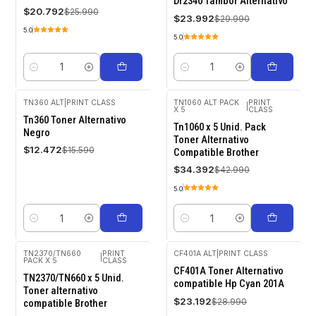
Dr2340 Tambor Alternativo
$20.792
$25.990
$23.992
$29.990
5.0
5.0
Cantidad
Cantidad
TN360 ALT
|
PRINT CLASS
TN1060 ALT PACK
PRINT
|
X 5
CLASS
-20%
-20%
Tn360 Toner Alternativo
OFF
OFF
Tn1060 x 5 Unid. Pack
Negro
Toner Alternativo
$12.472
$15.590
Compatible Brother
$34.392
$42.990
5.0
Cantidad
Cantidad
TN2370/TN660
PRINT
CF401A ALT
|
PRINT CLASS
|
PACK X 5
CLASS
-20%
-20%
CF401A Toner Alternativo
OFF
OFF
TN2370/TN660 x 5 Unid.
compatible Hp Cyan 201A
Toner alternativo
$23.192
$28.990
compatible Brother