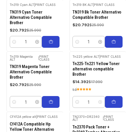
Tn319 Cyan ALT
|
PRINT CLASS
Tn319 BK ALT
|
PRINT CLASS
-20%
-20%
TN319 Cyan Toner
TN319 Bk Toner Alternativo
OFF
OFF
Alternativo Compatible
Compatible Brother
Brother
$20.792
$25.990
$20.792
$25.990
Cantidad
Cantidad
Tn319 Magenta
PRINT
Tn225 yellow ALT
|
PRINT CLASS
|
ALT
CLASS
-20%
-20%
Tn225-Tn221 Yellow Toner
OFF
OFF
TN319 Magenta Toner
alternativo compatible
Alternativo Compatible
Brother
Brother
$14.392
$17.990
$20.792
$25.990
5.0
Cantidad
Cantidad
CF412A yellow alt
|
PRINT CLASS
TN2370+DR2340
PRINT
|
ALT
CLASS
-20%
-20%
Cf412A Compatible Hp
OFF
OFF
Tn2370 Pack Toner +
Yellow Toner Alternativo