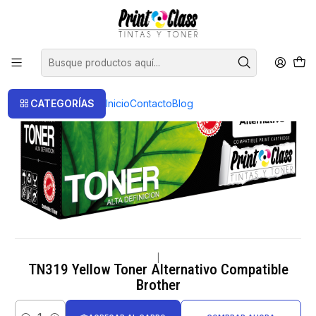
📦 Envío Gratis compras sobre $120.000
Inicio
Toner
Toner Alternativos
TN319 Yellow Toner Alternativo Compatible Brother
CATEGORÍAS
Inicio
Contacto
Blog
|
TN319 Yellow Toner Alternativo Compatible
Brother