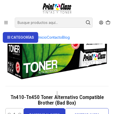
📦 Envío Gratis compras sobre $120.000
Inicio
Oferta Productos de segunda
Tn410-Tn450 Toner Alternativo Compatible Brother (Bad Box)
CATEGORÍAS
Inicio
Contacto
Blog
|
Tn410-Tn450 Toner Alternativo Compatible
Brother (Bad Box)