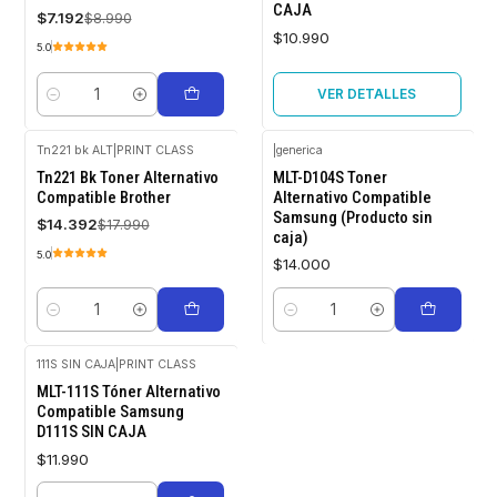
CAJA
$7.192
$8.990
$10.990
5.0
VER DETALLES
Cantidad
Tn221 bk ALT
|
PRINT CLASS
|
generica
-20%
Tn221 Bk Toner Alternativo
MLT-D104S Toner
OFF
Compatible Brother
Alternativo Compatible
Samsung (Producto sin
$14.392
$17.990
caja)
5.0
$14.000
Cantidad
Cantidad
111S SIN CAJA
|
PRINT CLASS
MLT-111S Tóner Alternativo
Compatible Samsung
D111S SIN CAJA
$11.990