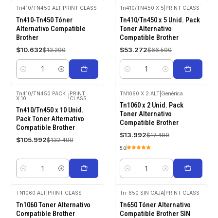
Tn410/TN450 ALT
|
PRINT CLASS
Tn410/TN450 X 5
|
PRINT CLASS
-20%
-20%
Tn410-Tn450 Tóner
Tn410/Tn450 x 5 Unid. Pack
OFF
OFF
Alternativo Compatible
Toner Alternativo
Brother
Compatible Brother
$10.632
$53.272
$13.290
$66.590
Cantidad
Cantidad
Tn410/TN450 PACK
PRINT
TN1060 X 2 ALT
|
Genérica
|
X 10
CLASS
-20%
-20%
Tn1060 x 2 Unid. Pack
OFF
OFF
Tn410/Tn450 x 10 Unid.
Toner Alternativo
Pack Toner Alternativo
Compatible Brother
Compatible Brother
$13.992
$17.490
$105.992
$132.490
5.0
Cantidad
Cantidad
TN1060 ALT
|
PRINT CLASS
Tn-650 SIN CAJA
|
PRINT CLASS
Agotado
-20%
Tn1060 Toner Alternativo
Tn650 Tóner Alternativo
OFF
Compatible Brother
Compatible Brother SIN