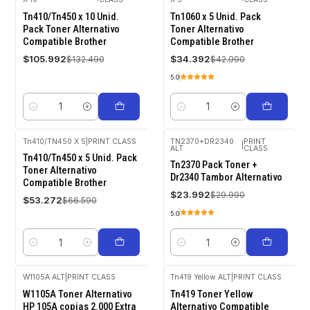
-20%
-20%
OFF
OFF
Tn410/Tn450 x 10 Unid.
Tn1060 x 5 Unid. Pack
Pack Toner Alternativo
Toner Alternativo
Compatible Brother
Compatible Brother
$105.992
$34.392
$132.490
$42.990
5.0
Cantidad
Cantidad
Tn410/TN450 X 5
|
PRINT CLASS
TN2370+DR2340
PRINT
|
ALT
CLASS
-20%
-20%
Tn410/Tn450 x 5 Unid. Pack
OFF
OFF
Tn2370 Pack Toner +
Toner Alternativo
Dr2340 Tambor Alternativo
Compatible Brother
$23.992
$29.990
$53.272
$66.590
5.0
Cantidad
Cantidad
W1105A ALT
|
PRINT CLASS
Tn419 Yellow ALT
|
PRINT CLASS
-20%
-20%
W1105A Toner Alternativo
Tn419 Toner Yellow
OFF
OFF
HP 105A copias 2.000 Extra
Alternativo Compatible