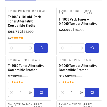
TN1060 PACK X10
|
PRINT CLASS
TN1060+DR1060
PRINT
|
ALT
CLASS
-20%
-20%
Tn1060 x 10 Unid. Pack
OFF
OFF
Tn1060 Pack Toner +
Toner Alternativo
Dr1060 Tambor Alternativo
Compatible Brother
$23.992
$29.990
$68.792
$85.990
5.0
Cantidad
Cantidad
TN1060 ALT
|
PRINT CLASS
DR1060 ALT
|
PRINT CLASS
-20%
-20%
Tn1060 Toner Alternativo
Dr1060 Tambor Alternativo
OFF
OFF
Compatible Brother
Compatible Brother
$7.192
$17.592
$8.990
$21.990
5.0
5.0
Cantidad
Cantidad
Tn410/TN450 PACK
PRINT
TN1060 ALT PACK
PRINT
|
|
X 10
CLASS
X 5
CLASS