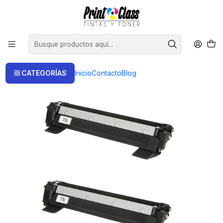
📦 Envío Gratis compras sobre $120.000
Inicio
Toner
Toner Alternativos
Tn1060 x 2 Unid. Pack Toner Alternativo Compatible Brother
CATEGORÍAS
Inicio
Contacto
Blog