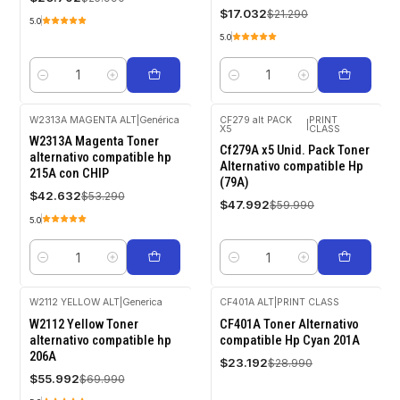
$17.032
$21.290
5.0
5.0
Cantidad
Cantidad
W2313A MAGENTA ALT
|
Genérica
CF279 alt PACK
PRINT
|
X5
CLASS
-20%
-20%
W2313A Magenta Toner
OFF
OFF
Cf279A x5 Unid. Pack Toner
alternativo compatible hp
Alternativo compatible Hp
215A con CHIP
(79A)
$42.632
$53.290
$47.992
$59.990
5.0
Cantidad
Cantidad
W2112 YELLOW ALT
|
Generica
CF401A ALT
|
PRINT CLASS
-20%
-20%
W2112 Yellow Toner
CF401A Toner Alternativo
OFF
OFF
alternativo compatible hp
compatible Hp Cyan 201A
206A
$23.192
$28.990
$55.992
$69.990