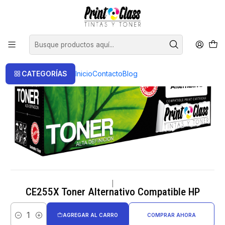
📦 Envío Gratis compras sobre $120.000
Inicio
Toner
Toner Alternativos
CE255X Toner Alternativo Compatible HP
CATEGORÍAS
Inicio
Contacto
Blog
|
CE255X Toner Alternativo Compatible HP
AGREGAR AL CARRO
COMPRAR AHORA
Cantidad