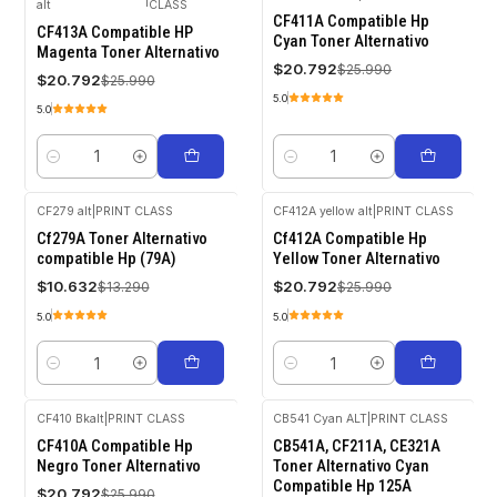
alt
CLASS
-20%
-20%
CF411A Compatible Hp
OFF
OFF
CF413A Compatible HP
Cyan Toner Alternativo
Magenta Toner Alternativo
$20.792
$25.990
$20.792
$25.990
5.0
5.0
Cantidad
Cantidad
CF279 alt
|
PRINT CLASS
CF412A yellow alt
|
PRINT CLASS
-20%
-20%
Cf279A Toner Alternativo
Cf412A Compatible Hp
OFF
OFF
compatible Hp (79A)
Yellow Toner Alternativo
$10.632
$20.792
$13.290
$25.990
5.0
5.0
Cantidad
Cantidad
CF410 Bkalt
|
PRINT CLASS
CB541 Cyan ALT
|
PRINT CLASS
-20%
-20%
CF410A Compatible Hp
CB541A, CF211A, CE321A
OFF
OFF
Negro Toner Alternativo
Toner Alternativo Cyan
Compatible Hp 125A
$20.792
$25.990