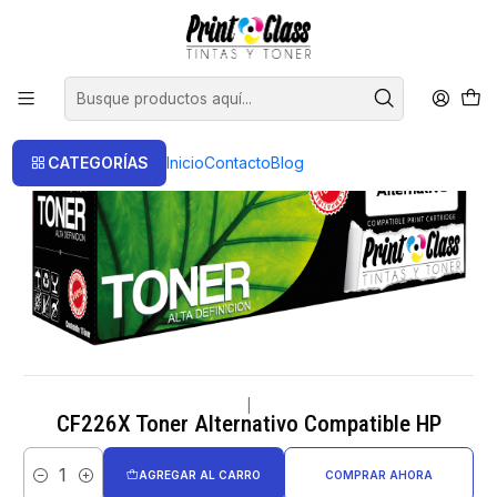
📦 Envío Gratis compras sobre $120.000
Inicio
Toner
Toner Alternativos
CF226X Toner Alternativo Compatible HP
CATEGORÍAS
Inicio
Contacto
Blog
|
CF226X Toner Alternativo Compatible HP
AGREGAR AL CARRO
COMPRAR AHORA
Cantidad