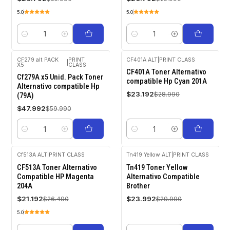
5.0
5.0
Cantidad
Cantidad
CF279 alt PACK
PRINT
CF401A ALT
|
PRINT CLASS
|
X5
CLASS
-20%
-20%
CF401A Toner Alternativo
OFF
OFF
Cf279A x5 Unid. Pack Toner
compatible Hp Cyan 201A
Alternativo compatible Hp
$23.192
$28.990
(79A)
$47.992
$59.990
Cantidad
Cantidad
Cf513A ALT
|
PRINT CLASS
Tn419 Yellow ALT
|
PRINT CLASS
-20%
-20%
CF513A Toner Alternativo
Tn419 Toner Yellow
OFF
OFF
Compatible HP Magenta
Alternativo Compatible
204A
Brother
$21.192
$23.992
$26.490
$29.990
5.0