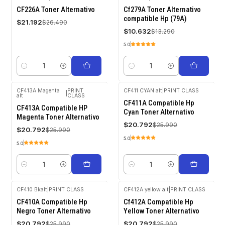
-20%
-20%
CF226A Toner Alternativo
Cf279A Toner Alternativo
OFF
OFF
compatible Hp (79A)
$21.192
$26.490
$10.632
$13.290
5.0
Cantidad
Cantidad
CF413A Magenta
PRINT
CF411 CYAN alt
|
PRINT CLASS
|
alt
CLASS
-20%
-20%
CF411A Compatible Hp
OFF
OFF
CF413A Compatible HP
Cyan Toner Alternativo
Magenta Toner Alternativo
$20.792
$25.990
$20.792
$25.990
5.0
5.0
Cantidad
Cantidad
CF410 Bkalt
|
PRINT CLASS
CF412A yellow alt
|
PRINT CLASS
-20%
-20%
CF410A Compatible Hp
Cf412A Compatible Hp
OFF
OFF
Negro Toner Alternativo
Yellow Toner Alternativo
$20.792
$20.792
$25.990
$25.990