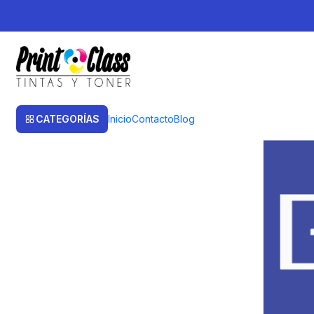
Inicio
Post
Retiro de productos en punto pick up cercano a tu domicil
Retiro de productos en punt
CATEGORÍAS
Inicio
Contacto
Blog