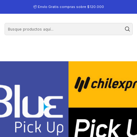
io
📦 Envío Gratis compras sobre $120.000
o pick up cercano a tu domicilio