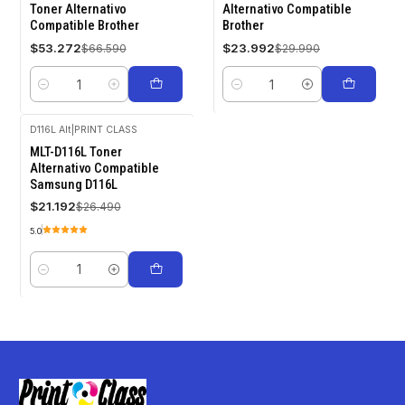
Toner Alternativo
Alternativo Compatible
Compatible Brother
Brother
$53.272
$23.992
$66.590
$29.990
Cantidad
Cantidad
D116L Alt
|
PRINT CLASS
-20%
MLT-D116L Toner
OFF
Alternativo Compatible
Samsung D116L
$21.192
$26.490
5.0
Cantidad