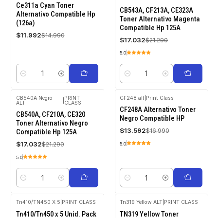
-20%
-20%
Ce311a Cyan Toner
OFF
OFF
CB543A, CF213A, CE323A
Alternativo Compatible Hp
Toner Alternativo Magenta
(126a)
Compatible Hp 125A
$11.992
$14.990
$17.032
$21.290
5.0
Cantidad
Cantidad
CB540A Negro
PRINT
CF248 alt
|
Print Class
|
ALT
CLASS
-20%
-20%
CF248A Alternativo Toner
OFF
OFF
CB540A, CF210A, CE320
Negro Compatible HP
Toner Alternativo Negro
$13.592
$16.990
Compatible Hp 125A
$17.032
$21.290
5.0
5.0
Cantidad
Cantidad
Tn410/TN450 X 5
|
PRINT CLASS
Tn319 Yellow ALT
|
PRINT CLASS
-20%
-20%
Tn410/Tn450 x 5 Unid. Pack
TN319 Yellow Toner
OFF
OFF