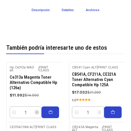
Descripción
Detalles
Archivos
También podría interesarte uno de estos
Hp Ce312a MAG
PRINT
CB541 Cyan ALT
|
PRINT CLASS
|
alt
CLASS
-20%
-20%
CB541A, CF211A, CE321A
OFF
OFF
Ce313a Magenta Toner
Toner Alternativo Cyan
Alternativo Compatible Hp
Compatible Hp 125A
(126a)
$17.032
$21.290
$11.992
$14.990
5.0
Cantidad
Cantidad
CE311ACYAN ALT
|
PRINT CLASS
CB543A Magenta
PRINT
|
ALT
CLASS