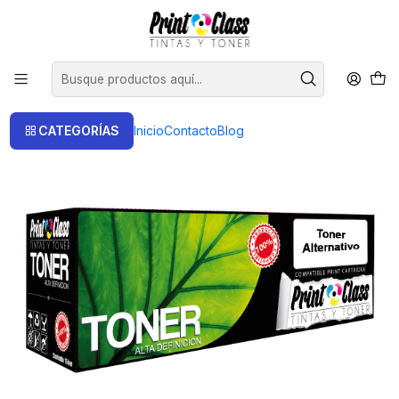
📦 Envío Gratis compras sobre $120.000
Inicio
Toner
Toner Alternativos
Toner cartridge alternativo CE505X-CF280X UNIVERSAL
CATEGORÍAS
Inicio
Contacto
Blog