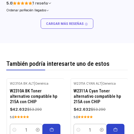
5.0
1 reseña
Ordenar por
Recién llegados
CARGAR MÁS RESEÑAS
También podría interesarte uno de estos
W2310A BK ALT
|
Genérica
W2311A CYAN ALT
|
Generica
-20%
-20%
W2310A BK Toner
W2311A Cyan Toner
OFF
OFF
alternativo compatible hp
alternativo compatible hp
215A con CHIP
215A con CHIP
$42.632
$42.632
$53.290
$53.290
5.0
5.0
Cantidad
Cantidad