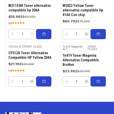
-20%
-20%
W2110 BK Toner alternativo
W2022 Yellow Toner
OFF
OFF
compatible hp 206A
alternativo compatible Hp
414A Con chip
$55.992
$69.990
$60.792
$75.990
5.0
Cantidad
Cantidad
Cf512A ALT
|
PRINT CLASS
Tn419 Magenta
PRINT
|
ALT
CLASS
-20%
-20%
CF512A Toner Alternativo
OFF
OFF
Tn419 Toner Magenta
Compatible HP Yellow 204A
Alternativo Compatible
$21.192
$26.490
Brother
$23.992
$29.990
5.0
Cantidad
Cantidad