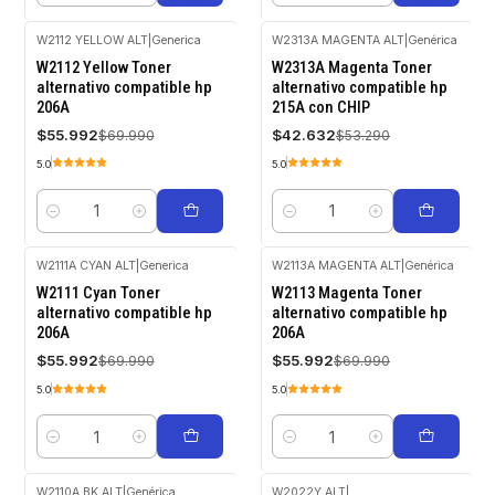
W2112 YELLOW ALT
|
Generica
W2313A MAGENTA ALT
|
Genérica
-20%
-20%
W2112 Yellow Toner
W2313A Magenta Toner
OFF
OFF
alternativo compatible hp
alternativo compatible hp
206A
215A con CHIP
$55.992
$42.632
$69.990
$53.290
5.0
5.0
Cantidad
Cantidad
W2111A CYAN ALT
|
Generica
W2113A MAGENTA ALT
|
Genérica
-20%
-20%
W2111 Cyan Toner
W2113 Magenta Toner
OFF
OFF
alternativo compatible hp
alternativo compatible hp
206A
206A
$55.992
$55.992
$69.990
$69.990
5.0
5.0
Cantidad
Cantidad
W2110A BK ALT
|
Genérica
W2022Y ALT
|