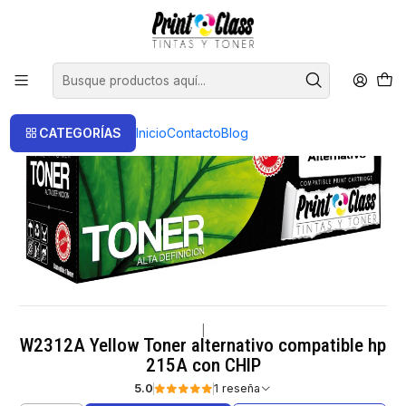
📦 Envío Gratis compras sobre $120.000
Inicio
Toner
Toner Alternativos
W2312A Yellow Toner alternativo compatible hp 215A con CHIP
CATEGORÍAS
Inicio
Contacto
Blog
|
W2312A Yellow Toner alternativo compatible hp
215A con CHIP
5.0
1 reseña