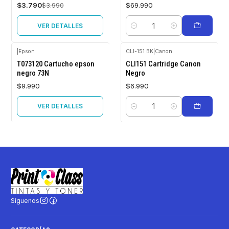
$3.790
$69.990
$3.990
VER DETALLES
Cantidad
|
Epson
CLI-151 BK
|
Canon
Agotado
T073120 Cartucho epson
CLI151 Cartridge Canon
negro 73N
Negro
$9.990
$6.990
VER DETALLES
Cantidad
Síguenos