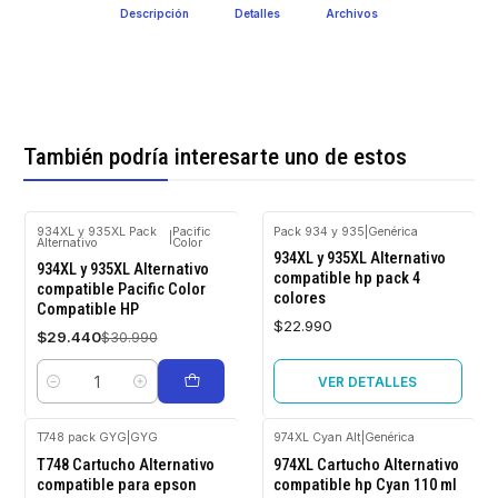
Descripción
Detalles
Archivos
También podría interesarte uno de estos
934XL y 935XL Pack
Pacific
Pack 934 y 935
|
Genérica
|
Alternativo
Color
Agotado
-5%
934XL y 935XL Alternativo
OFF
934XL y 935XL Alternativo
compatible hp pack 4
compatible Pacific Color
colores
Compatible HP
$22.990
$29.440
$30.990
VER DETALLES
Cantidad
T748 pack GYG
|
GYG
974XL Cyan Alt
|
Genérica
Agotado
T748 Cartucho Alternativo
974XL Cartucho Alternativo
compatible para epson
compatible hp Cyan 110 ml