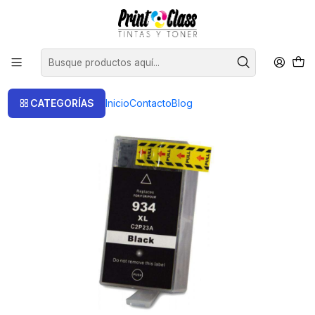
📦 Envío Gratis compras sobre $120.000
Inicio
Cartuchos
Cartuchos Alternativos
934XL negro compatible Hp Alternativo Logic
CATEGORÍAS
Inicio
Contacto
Blog