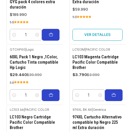
GYG pack 4 colores extra
Extra duración
duración
$59.990
$189.990
5.0
5.0
VER DETALLES
Cantidad
GTCHP60
|
Logic
LC103M
|
PACIFIC COLOR
-5%
-5%
60XL Pack 1 Negro ,1Color,
LC103 Magenta Cartridge
OFF
OFF
Cartucho Tinta compatible
Pacific Color Compatible
Hp Logic
Brother
$29.440
$3.790
$30.990
$3.990
5.0
Cantidad
Cantidad
LC103 bk
|
PACIFIC COLOR
974XL BK Alt
|
Genérica
-5%
LC103 Negro Cartridge
974XL Cartucho Alternativo
OFF
Pacific Color Compatible
compatible hp Negro 225
Brother
ml Extra duración
Agotado