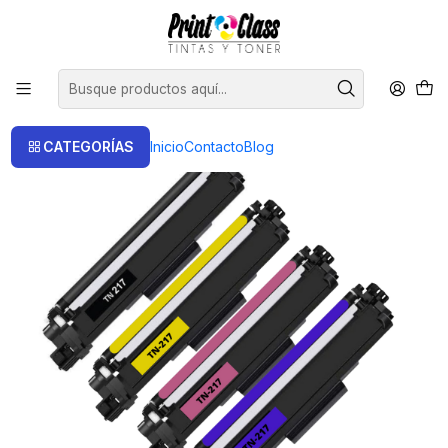
📦 Envío Gratis compras sobre $120.000
Inicio
Toner
Toner Alternativos
Pack 4 Toner Tn217-tn213 Alternativos Alto rendimiento
CATEGORÍAS
Inicio
Contacto
Blog