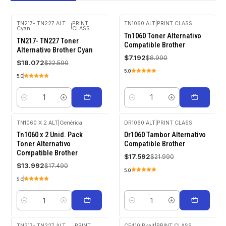
TN217- TN227 ALT
PRINT
TN1060 ALT
|
PRINT CLASS
|
Cyan
CLASS
-20%
-20%
Tn1060 Toner Alternativo
OFF
OFF
TN217- TN227 Toner
Compatible Brother
Alternativo Brother Cyan
$7.192
$8.990
$18.072
$22.590
5.0
5.0
Cantidad
Cantidad
TN1060 X 2 ALT
|
Genérica
DR1060 ALT
|
PRINT CLASS
-20%
-20%
Tn1060 x 2 Unid. Pack
Dr1060 Tambor Alternativo
OFF
OFF
Toner Alternativo
Compatible Brother
Compatible Brother
$17.592
$21.990
$13.992
$17.490
5.0
5.0
Cantidad
Cantidad
TN217- TN227 ALT
PRINT
CF410 Bkalt
|
PRINT CLASS