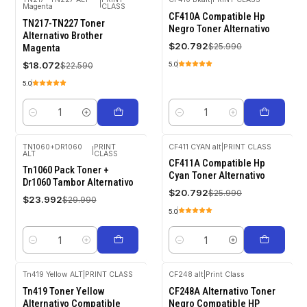
|
Magenta
CLASS
-20%
-20%
CF410A Compatible Hp
OFF
OFF
TN217-TN227 Toner
Negro Toner Alternativo
Alternativo Brother
$20.792
$25.990
Magenta
$18.072
$22.590
5.0
5.0
Cantidad
Cantidad
TN1060+DR1060
PRINT
CF411 CYAN alt
|
PRINT CLASS
|
ALT
CLASS
-20%
-20%
CF411A Compatible Hp
OFF
OFF
Tn1060 Pack Toner +
Cyan Toner Alternativo
Dr1060 Tambor Alternativo
$20.792
$25.990
$23.992
$29.990
5.0
Cantidad
Cantidad
Tn419 Yellow ALT
|
PRINT CLASS
CF248 alt
|
Print Class
-20%
-20%
Tn419 Toner Yellow
CF248A Alternativo Toner
OFF
OFF
Alternativo Compatible
Negro Compatible HP