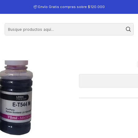
M Tintas Alternativas
📦 Envío Gratis compras sobre $120.000
Pack T544 E