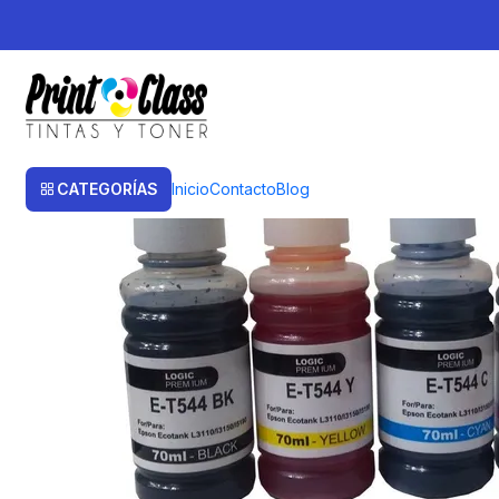
Inicio
Tintas
Tintas Alternativas
Pack T544 Epson Compatible BK,C,Y,
CATEGORÍAS
Inicio
Contacto
Blog