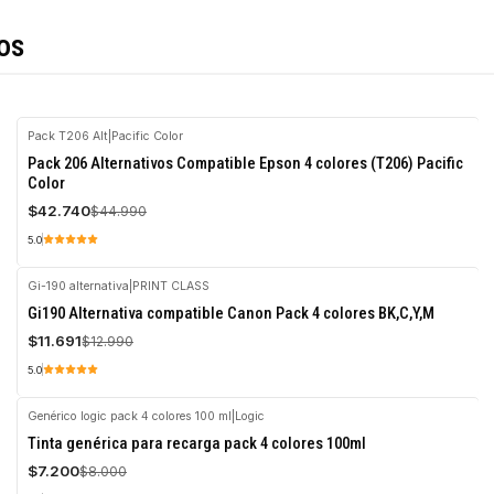
os
Pack T206 Alt
|
Pacific Color
-5%
Pack 206 Alternativos Compatible Epson 4 colores (T206) Pacific
OFF
Color
$42.740
$44.990
5.0
Gi-190 alternativa
|
PRINT CLASS
-10%
Gi190 Alternativa compatible Canon Pack 4 colores BK,C,Y,M
OFF
$11.691
$12.990
5.0
Genérico logic pack 4 colores 100 ml
|
Logic
-10%
Tinta genérica para recarga pack 4 colores 100ml
OFF
$7.200
$8.000