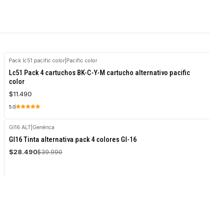
Pack lc51 pacific color
|
Pacific color
Agotado
Lc51 Pack 4 cartuchos BK-C-Y-M cartucho alternativo pacific
color
$11.490
5.0
GI16 ALT
|
Genérica
-29%
GI16 Tinta alternativa pack 4 colores GI-16
OFF
$28.490
$39.990