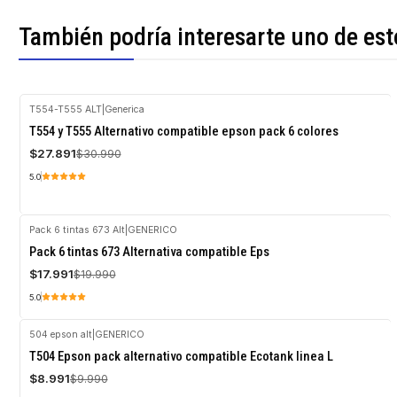
También podría interesarte uno de est
T554-T555 ALT
|
Generica
-10%
T554 y T555 Alternativo compatible epson pack 6 colores
OFF
$27.891
$30.990
Agotado
5.0
Pack 6 tintas 673 Alt
|
GENERICO
-10%
Pack 6 tintas 673 Alternativa compatible Eps
OFF
$17.991
$19.990
Agotado
5.0
504 epson alt
|
GENERICO
-10%
T504 Epson pack alternativo compatible Ecotank linea L
OFF
$8.991
$9.990
Agotado