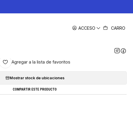
|
ACCESO
CARRO
pson Compatible BK,C,Y,M Tintas
Alternativas
5.0
2 reseñas
Agregar a la lista de favoritos
Mostrar stock de ubicaciones
COMPARTIR ESTE PRODUCTO