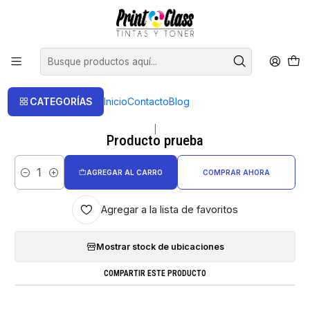
📦 Envío Gratis compras sobre $120.000
Inicio
Cartuchos
Producto prueba
CATEGORÍAS
Inicio
Contacto
Blog
|
Producto prueba
AGREGAR AL CARRO
COMPRAR AHORA
Cantidad
Agregar a la lista de favoritos
Mostrar stock de ubicaciones
COMPARTIR ESTE PRODUCTO