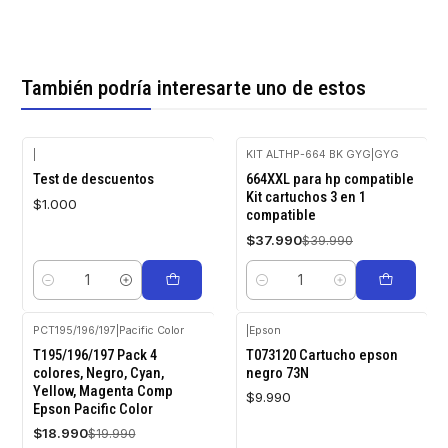
También podría interesarte uno de estos
|
KIT ALTHP-664 BK GYG
|
GYG
-5%
Test de descuentos
664XXL para hp compatible
OFF
Kit cartuchos 3 en 1
$1.000
compatible
$37.990
$39.990
Cantidad
Cantidad
PCT195/196/197
|
Pacific Color
|
Epson
Agotado
-5%
T195/196/197 Pack 4
T073120 Cartucho epson
OFF
colores, Negro, Cyan,
negro 73N
Yellow, Magenta Comp
$9.990
Epson Pacific Color
$18.990
$19.990