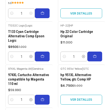
5.0
VER DETALLES
Cantidad
T1332C Logic
|
Logic
HP-22
|
HP
-5%
T133 Cyan Cartridge
Hp 22 Color Cartridge
OFF
Alternativa Comp Epson
Original
Logic
$11.000
$950
$1.000
Cantidad
Cantidad
974XL Magenta Alt
|
Genérica
GTC 951xl Yellow
|
GTC
-5%
974XL Cartucho Alternativo
hp 951XL Alternativo
OFF
compatible hp Magenta
Yellow, gtc Comp HP
110 ml
Agotado
$4.750
$5.000
$59.990
VER DETALLES
Cantidad