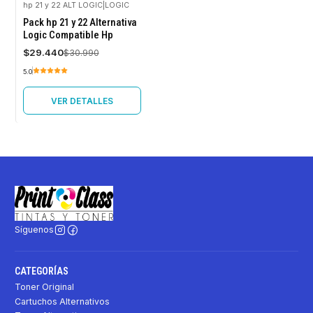
hp 21 y 22 ALT LOGIC
|
LOGIC
-5%
Pack hp 21 y 22 Alternativa
OFF
Logic Compatible Hp
Agotado
$29.440
$30.990
5.0
VER DETALLES
Síguenos
CATEGORÍAS
Toner Original
Cartuchos Alternativos