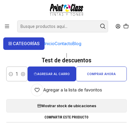
📦 Envío Gratis compras sobre $120.000
Inicio
Test de descuentos
CATEGORÍAS
Inicio
Contacto
Blog
|
Test de descuentos
AGREGAR AL CARRO
COMPRAR AHORA
Cantidad
Agregar a la lista de favoritos
Mostrar stock de ubicaciones
COMPARTIR ESTE PRODUCTO