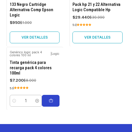
-5%
-5%
133 Negro Cartridge
Pack hp 21 y 22 Alternativa
OFF
OFF
Alternativa Comp Epson
Logic Compatible Hp
Logic
Agotado
Agotado
$29.440
$30.990
$950
$1.000
5.0
VER DETALLES
VER DETALLES
Genérico logic pack 4
|
Logic
colores 100 ml
-10%
OFF
Tinta genérica para
recarga pack 4 colores
100ml
$7.200
$8.000
5.0
Cantidad