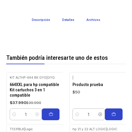
Descripción
Detalles
Archivos
También podría interesarte uno de estos
KIT ALTHP-664 BK GYG
|
GYG
|
-5%
664XXL para hp compatible
Producto prueba
OFF
Kit cartuchos 3 en 1
$50
compatible
$37.990
$39.990
Cantidad
Cantidad
T1331BLK
|
Logic
hp 21 y 22 ALT LOGIC
|
LOGIC