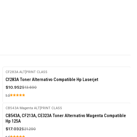
CF283A ALT
|
PRINT CLASS
-20%
Cf283A Toner Alternativo Compatible Hp Laserjet
OFF
$10.952
$13.690
5.0
CB543A Magenta ALT
|
PRINT CLASS
-20%
CB543A, CF213A, CE323A Toner Alternativo Magenta Compatible
OFF
Hp 125A
$17.032
$21.290