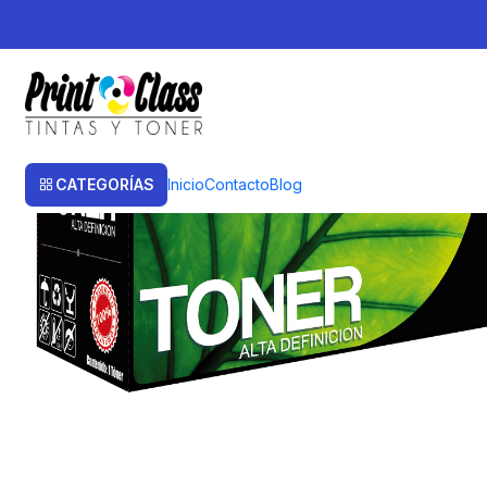
Inicio
Toner
Toner Alternativos
Q7553A (53A), Q5449A Toner Altern
CATEGORÍAS
Inicio
Contacto
Blog