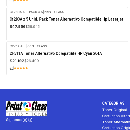
5.0
CF283A ALT PACK X 5
|
PRINT CLASS
-20%
Cf283A x 5 Unid. Pack Toner Alternativo Compatible Hp Laserjet
OFF
$47.956
$59.945
Cf511A ALT
|
PRINT CLASS
-20%
CF511A Toner Alternativo Compatible HP Cyan 204A
OFF
$21.192
$26.490
5.0
CATEGORÍAS
Toner Original
Cartuchos Alter
Síguenos
Toner Alternati
Cartuchos Origi