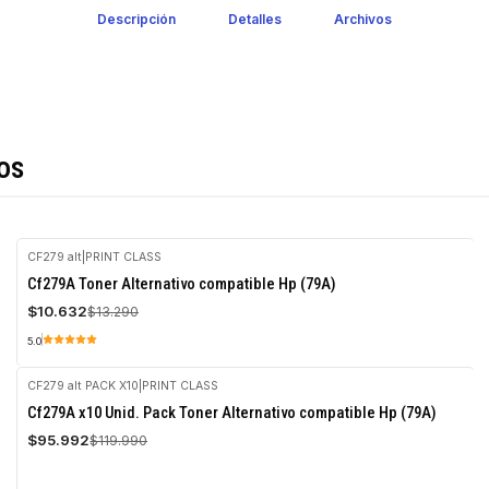
Descripción
Detalles
Archivos
os
CF279 alt
|
PRINT CLASS
-20%
Cf279A Toner Alternativo compatible Hp (79A)
OFF
$10.632
$13.290
5.0
CF279 alt PACK X10
|
PRINT CLASS
-20%
Cf279A x10 Unid. Pack Toner Alternativo compatible Hp (79A)
OFF
$95.992
$119.990