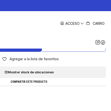
|
ACCESO
CARRO
Q5449A Toner Alternativo Compatible
Hp, Canon
GREGAR AL CARRO
COMPRAR AHORA
Agregar a la lista de favoritos
Mostrar stock de ubicaciones
COMPARTIR ESTE PRODUCTO