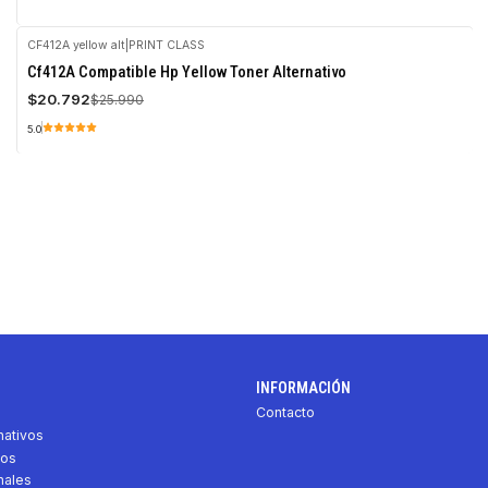
CF412A yellow alt
|
PRINT CLASS
-20%
Cf412A Compatible Hp Yellow Toner Alternativo
OFF
$20.792
$25.990
5.0
INFORMACIÓN
Contacto
nativos
vos
nales