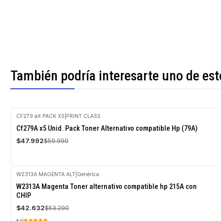
También podría interesarte uno de est
CF279 alt PACK X5
|
PRINT CLASS
-20%
Cf279A x5 Unid. Pack Toner Alternativo compatible Hp (79A)
OFF
$47.992
$59.990
W2313A MAGENTA ALT
|
Genérica
-20%
W2313A Magenta Toner alternativo compatible hp 215A con
OFF
CHIP
$42.632
$53.290