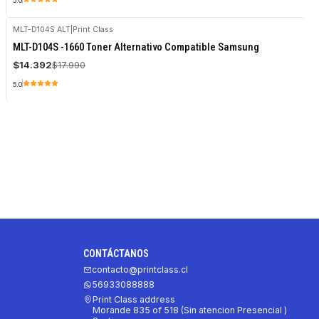
5.0
MLT-D104S ALT
|
Print Class
-20%
MLT-D104S -1660 Toner Alternativo Compatible Samsung
OFF
$14.392
$17.990
5.0
CONTÁCTANOS
contacto@printclass.cl
56933088888
Print Class address
Morande 835 of 518 (Sin atencion Presencial )