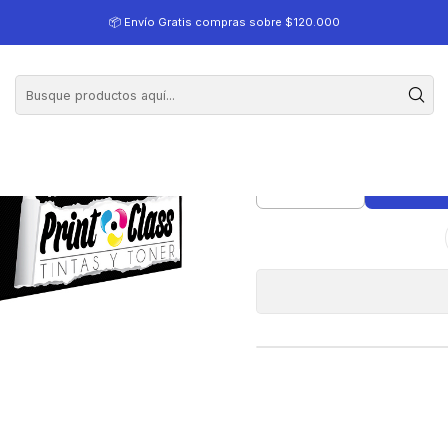
ativo Compatible Hp, Canon
📦 Envío Gratis compras sobre $120.000
Q7553A (53A), 
A
Cantidad